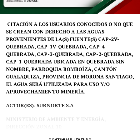
sostenible de Galápagos», señala David Santiago Salinas
Aleaga, docente e investigador de la carrera de Turismo
de la UTPL.
CITACIÓN A LOS USUARIOS CONOCIDOS O NO QUE
SE CREAN CON DERECHO A LAS AGUAS
La metodología del programa inicia con una fase de
PROVENIENTES DE LA(S) FUENTE(S) CAP-2V-
preparación virtual y culmina con una inmersión
QUEBRADA, CAP-1V-QUEBRADA, CAP-4-
académica en la isla Santa Cruz. Durante esta etapa, los
QUEBRADA, CAP-3-QUEBRADA, CAP-2-QUEBRADA,
equipos multidisciplinarios trabajarán de manera
CAP-1-QUEBRADA UBICADA EN QUEBRADA SIN
conjunta con actores estratégicos de la región, entre
NOMBRE, PARROQUIA BOMBOÍZA, CANTÓN
ellos la Fundación Charles Darwin, el Parque Nacional
GUALAQUIZA, PROVINCIA DE MORONA SANTIAGO,
Galápagos, la Cámara de Comercio local, organizaciones
EL AGUA SERÁ UTILIZADA PARA USO Y/O
sociales y emprendedores. Este trabajo colaborativo
APROVECHAMIENTO MINERÍA.
permitirá que las propuestas se construyan desde la
realidad del territorio y cuenten con mayores
ACTOR(ES): SURNORTE S.A
posibilidades de implementación.
MINISTERIO DE AMBIENTE Y ENERGÍA,
«Galápagos es un laboratorio vivo donde convergen
DIRECCIÓN ZONAL 10.
conservación, turismo, comunidades, ciencia e
innovación. Esa interacción permite que quienes
CONTINUAR LEYENDO