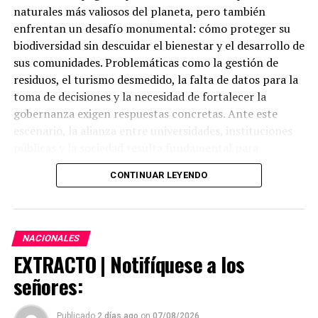
naturales más valiosos del planeta, pero también
enfrentan un desafío monumental: cómo proteger su
biodiversidad sin descuidar el bienestar y el desarrollo de
sus comunidades. Problemáticas como la gestión de
residuos, el turismo desmedido, la falta de datos para la
toma de decisiones y la necesidad de fortalecer la
gobernanza exigen respuestas concretas. Ante este
escenario, la alianza entre universidades, instituciones
públicas y la sociedad resulta fundamental para
construir soluciones sostenibles y de largo plazo.
CONTINUAR LEYENDO
En este contexto, la educación superior está llamada a
trascender las aulas y convertirse en un motor de
cambio. Con ese propósito, la Universidad Técnica
NACIONALES
Particular de Loja (UTPL) presentó, el 30 de julio, en
EXTRACTO | Notifíquese a los
Quito, la segunda edición del
Summer School
señores:
Galápagos 2027: Co-creando el modelo de gestión
territorial inteligente de destinos
. Este programa de
alcance internacional reunirá a estudiantes y
Publicado
2 días ago
on
07/08/2026