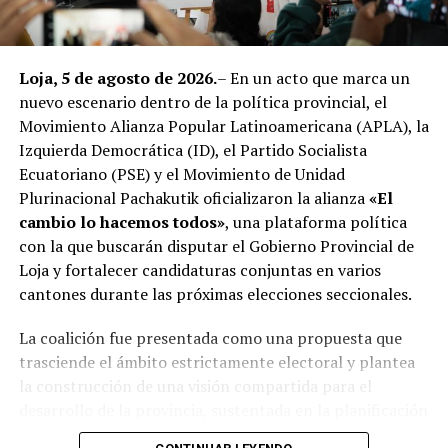
Loja, 5 de agosto de 2026.
– En un acto que marca un
nuevo escenario dentro de la política provincial, el
Movimiento Alianza Popular Latinoamericana (APLA), la
Izquierda Democrática (ID), el Partido Socialista
Ecuatoriano (PSE) y el Movimiento de Unidad
Plurinacional Pachakutik oficializaron la alianza
«El
cambio lo hacemos todos»
, una plataforma política
con la que buscarán disputar el Gobierno Provincial de
Loja y fortalecer candidaturas conjuntas en varios
cantones durante las próximas elecciones seccionales.
La coalición fue presentada como una propuesta que
trasciende el ámbito estrictamente electoral y plantea
la construcción de una visión compartida para el
desarrollo de la provincia, sustentada en la planificación
estratégica, la transparencia en la gestión pública, la