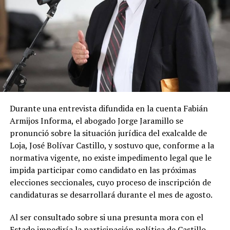
defender los intereses de Loja, colocando a la lojanidad
como uno de los pilares fundamentales del proyecto
político.
Por su parte, Pablo Romero, director provincial de
APLA, explicó que la alianza es el resultado de un
proceso de diálogo entre organizaciones políticas y
diversos colectivos ciudadanos. Destacó que el acuerdo
pretende consolidar una propuesta capaz de fortalecer
Durante una entrevista difundida en la cuenta Fabián
la participación democrática y generar condiciones para
Armijos Informa, el abogado Jorge Jaramillo se
un desarrollo sostenible e inclusivo.
pronunció sobre la situación jurídica del exalcalde de
Loja, José Bolívar Castillo, y sostuvo que, conforme a la
La alianza también definió acuerdos para varias
normativa vigente, no existe impedimento legal que le
dignidades cantonales. En los cantones de
Calvas,
impida participar como candidato en las próximas
Catamayo, Chaguarpamba y Espíndola
se
elecciones seccionales, cuyo proceso de inscripción de
establecieron candidaturas conjuntas, mientras que en
candidaturas se desarrollará durante el mes de agosto.
el cantón Loja participarán de manera coordinada
APLA, Izquierda Democrática y el Partido Socialista
Al ser consultado sobre si una presunta mora con el
Ecuatoriano
.
Estado impediría la participación política de Castillo,