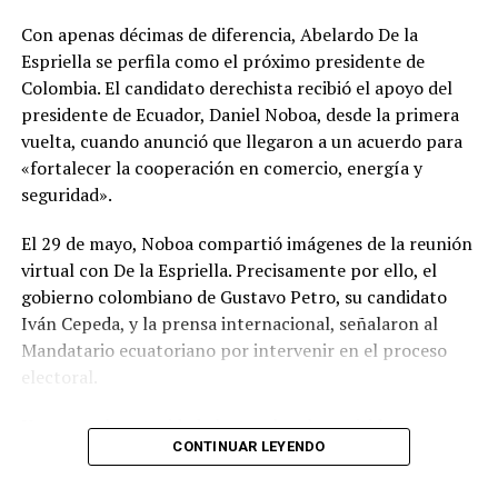
DISPONE:
Con apenas décimas de diferencia, Abelardo De la
1.-
Aceptar a trámite la solicitud de Autorización de Uso
Espriella se perfila como el próximo presidente de
y/o Aprovechamiento de Agua para
MINERÍA
, por
Colombia. El candidato derechista recibió el apoyo del
haberse emitido el Certificado de Disponibilidad de Agua
presidente de Ecuador, Daniel Noboa, desde la primera
(CDA), en cumplimiento con el artículo 23 de la Ley
vuelta, cuando anunció que llegaron a un acuerdo para
Orgánica de Recursos Hídricos, Usos y Aprovechamiento
«fortalecer la cooperación en comercio, energía y
del Agua, y en concordancia con el artículo 107 del
seguridad».
Reglamento General de Aplicación a la Ley. Por lo
expuesto, se dispone el cumplimiento de las siguientes
El 29 de mayo, Noboa compartió imágenes de la reunión
diligencias.
virtual con De la Espriella. Precisamente por ello, el
gobierno colombiano de Gustavo Petro, su candidato
2.-
Notifíquese a los señores:
Iván Cepeda, y la prensa internacional, señalaron al
Mandatario ecuatoriano por intervenir en el proceso
MARIA ROSARIO SANCHEZ BUCLE
electoral.
JAIME ELICIO PILLACELA MALLA
Y, aunque la autoridad electoral no ha emitido
ANGEL BENITO CABRERA TORRES
CONTINUAR LEYENDO
resultados definitivos en Colombia, la derecha regional
ya celebra el eventual triunfo del polémico y millonario
ADRIANO MARIA ROMERO ALEMAN