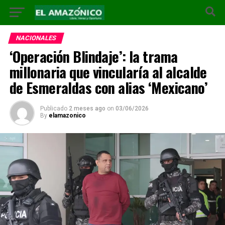
NACIONALES
‘Operación Blindaje’: la trama
millonaria que vincularía al alcalde
de Esmeraldas con alias ‘Mexicano’
Publicado
2 meses ago
on
03/06/2026
By
elamazonico