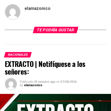
elamazonico
TE PODRÍA GUSTAR
NACIONALES
EXTRACTO | Notifíquese a los
señores:
Publicado
29 minutos ago
on
07/08/2026
By
elamazonico