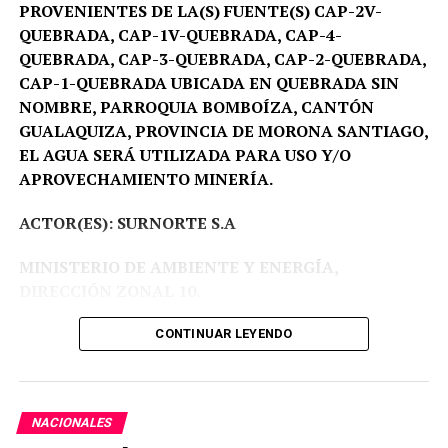
PROVENIENTES DE LA(S) FUENTE(S) CAP-2V-
QUEBRADA, CAP-1V-QUEBRADA, CAP-4-
QUEBRADA, CAP-3-QUEBRADA, CAP-2-QUEBRADA,
CAP-1-QUEBRADA UBICADA EN QUEBRADA SIN
NOMBRE, PARROQUIA BOMBOÍZA, CANTÓN
GUALAQUIZA, PROVINCIA DE MORONA SANTIAGO,
EL AGUA SERÁ UTILIZADA PARA USO Y/O
APROVECHAMIENTO MINERÍA.
ACTOR(ES): SURNORTE S.A
MINISTERIO DE AMBIENTE Y ENERGÍA,
DIRECCIÓN ZONAL 10.
Proceso Administrativo Nro DZ10-DZ10-2026-
CONTINUAR LEYENDO
00003-AA.
Fecha:
09-03-2026 a las 17:33.
NACIONALES
VISTOS:
Avoco conocimiento del presente trámite