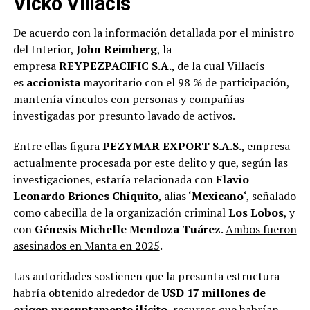
Vicko Villacís
De acuerdo con la información detallada por el ministro
del Interior,
John Reimberg
, la
empresa
REYPEZPACIFIC S.A.
, de la cual Villacís
es
accionista
mayoritario con el 98 % de participación,
mantenía vínculos con personas y compañías
investigadas por presunto lavado de activos.
Entre ellas figura
PEZYMAR EXPORT S.A.S.
, empresa
actualmente procesada por este delito y que, según las
investigaciones, estaría relacionada con
Flavio
Leonardo Briones Chiquito
, alias ‘
Mexicano
‘, señalado
como cabecilla de la organización criminal
Los Lobos
, y
con
Génesis Michelle Mendoza Tuárez
.
Ambos fueron
asesinados en Manta en 2025
.
Las autoridades sostienen que la presunta estructura
habría obtenido alrededor de
USD 17 millones de
origen presuntamente ilícito
, recursos que habrían