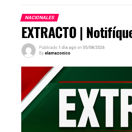
NACIONALES
EXTRACTO | Notifíque
Publicado
1 día ago
on
05/08/2026
By
elamazonico