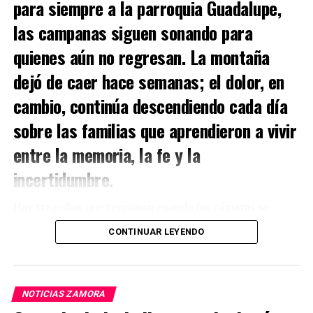
para siempre a la parroquia Guadalupe,
las campanas siguen sonando para
quienes aún no regresan. La montaña
dejó de caer hace semanas; el dolor, en
cambio, continúa descendiendo cada día
sobre las familias que aprendieron a vivir
entre la memoria, la fe y la
incertidumbre.
Hay tragedias que terminan cuando las cámaras se
apagan.
CONTINUAR LEYENDO
Y hay otras que apenas comienzan.
En Kantzama Bajo, la madrugada del 4 de julio de 2026
NOTICIAS ZAMORA
no solo sepultó viviendas bajo toneladas de tierra y roca.