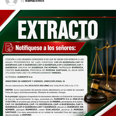
Miércoles 05 de agosto de
Miércoles 12 de agosto de
By
elamazonico
2026
2026
Jueves 06 de agosto de 2026
Jueves 13 de agosto de
2026
Viernes 07 de agosto de 2026
Viernes 14 de agosto de
2026
El director de Turismo , Mgtr. Diego Olmedo, destacó
que el programa fue concebido para fortalecer el
turismo local desde la niñez, permitiendo que los
participantes conozcan los atractivos del cantón y se
conviertan en pequeños promotores turísticos.
Por su parte, Silvia Sarango, madre de familia, destacó
que el programa representa una valiosa oportunidad
para que los niños aprendan mientras disfrutan de sus
vacaciones, razón por la que su hija participa por
segundo año consecutivo. De igual manera, Alexandra
Sánchez agradeció por impulsar estos espacios y