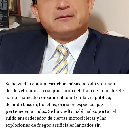
Con estos antecedentes, en mi calidad de Autoridad
Única del Agua a nivel desconcentrado, se:
DISPONE:
1.-
Aceptar a trámite la solicitud de Autorización de Uso
y/o Aprovechamiento de Agua para
MINERÍA
, por
haberse emitido el Certificado de Disponibilidad de Agua
(CDA), en cumplimiento con el artículo 23 de la Ley
Orgánica de Recursos Hídricos, Usos y Aprovechamiento
del Agua, y en concordancia con el artículo 107 del
Se ha vuelto común escuchar música a todo volumen
Reglamento General de Aplicación a la Ley. Por lo
desde vehículos a cualquier hora del día o de la noche. Se
expuesto, se dispone el cumplimiento de las siguientes
ha normalizado consumir alcohol en la vía pública,
diligencias.
dejando basura, botellas, orina en espacios que
pertenecen a todos. Se ha vuelto habitual soportar el
2.-
Notifíquese a los señores:
ruido ensordecedor de ciertas motocicletas y las
explosiones de fuegos artificiales lanzados sin
MARIA ROSARIO SANCHEZ BUCLE