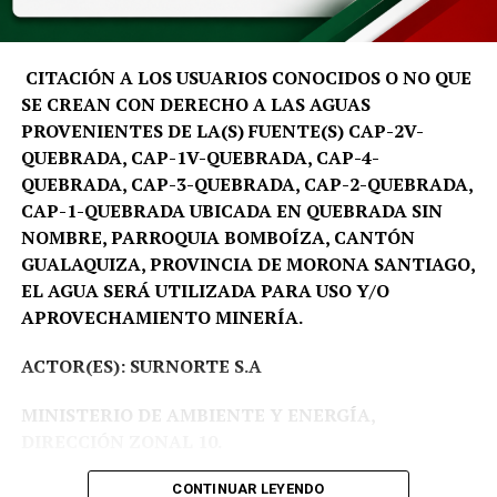
manifestó: «Mi hija está súper feliz, mi sobrino
igualmente; están entusiasmados y emocionados porque
van a conocer muchos lugares que ellos no han
CITACIÓN A LOS USUARIOS CONOCIDOS O NO QUE
conocido», expresó.
SE CREAN CON DERECHO A LAS AGUAS
PROVENIENTES DE LA(S) FUENTE(S) CAP-2V-
QUEBRADA, CAP-1V-QUEBRADA, CAP-4-
QUEBRADA, CAP-3-QUEBRADA, CAP-2-QUEBRADA,
CAP-1-QUEBRADA UBICADA EN QUEBRADA SIN
NOMBRE, PARROQUIA BOMBOÍZA, CANTÓN
GUALAQUIZA, PROVINCIA DE MORONA SANTIAGO,
EL AGUA SERÁ UTILIZADA PARA USO Y/O
APROVECHAMIENTO MINERÍA.
ACTOR(ES): SURNORTE S.A
MINISTERIO DE AMBIENTE Y ENERGÍA,
DIRECCIÓN ZONAL 10.
Proceso Administrativo Nro DZ10-DZ10-2026-
CONTINUAR LEYENDO