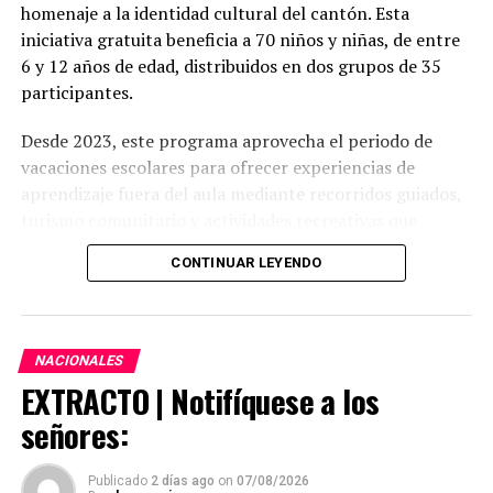
homenaje a la identidad cultural del cantón. Esta
iniciativa gratuita beneficia a 70 niños y niñas, de entre
6 y 12 años de edad, distribuidos en dos grupos de 35
participantes.
Desde 2023, este programa aprovecha el periodo de
vacaciones escolares para ofrecer experiencias de
aprendizaje fuera del aula mediante recorridos guiados,
turismo comunitario y actividades recreativas que
fortalecen el sentido de pertenencia de los
CONTINUAR LEYENDO
participantes, conocen la historia, el patrimonio y los
atractivos turísticos del cantón.
NACIONALES
EXTRACTO | Notifíquese a los
Cronograma de actividades de la cuarta edición del
señores:
programa vacional
Grupo 1
Grupo 2
Publicado
2 días ago
on
07/08/2026