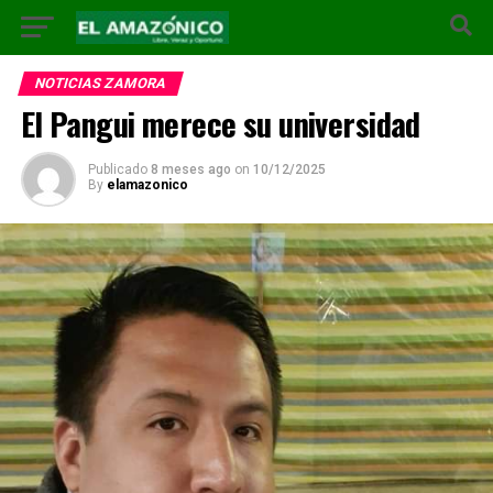
NOTICIAS ZAMORA
El Pangui merece su universidad
Publicado
8 meses ago
on
10/12/2025
By
elamazonico