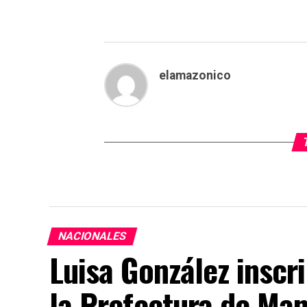
elamazonico
NACIONALES
Luisa González inscr
la Prefectura de Ma