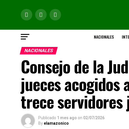
NACIONALES
INT
NACIONALES
Consejo de la Ju
jueces acogidos a
trece servidores 
Publicado
1 mes ago
on
02/07/2026
By
elamazonico