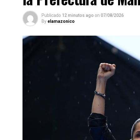
Publicado
12 minutos ago
on
07/08/2026
By
elamazonico