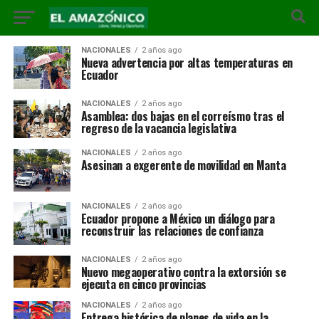
NACIONALES
2 años ago
Nueva advertencia por altas temperaturas en
Ecuador
NACIONALES
2 años ago
Asamblea: dos bajas en el correísmo tras el
regreso de la vacancia legislativa
NACIONALES
2 años ago
Asesinan a exgerente de movilidad en Manta
NACIONALES
2 años ago
Ecuador propone a México un diálogo para
reconstruir las relaciones de confianza
NACIONALES
2 años ago
Nuevo megaoperativo contra la extorsión se
ejecuta en cinco provincias
NACIONALES
2 años ago
Entrega histórica de planes de vida en la