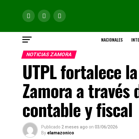
NACIONALES
INT
NOTICIAS ZAMORA
UTPL fortalece la
Zamora a través 
contable y fiscal
Publicado
2 meses ago
on
03/06/2026
By
elamazonico