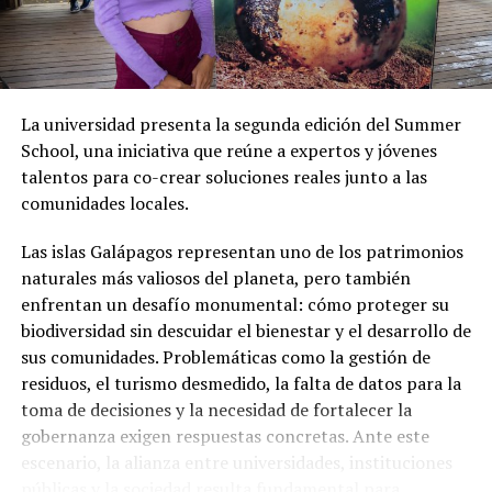
“Conozco a Leonardo Rodríguez, creo que ha hecho una
gran gestión en mi pueblo, en Chone, y es uno de los
alcaldes mejor valorado en nuestra población, la gente
le tiene mucho cariño (…) Que Leonardo Rodríguez no
La universidad presenta la segunda edición del Summer
acepte ir a la Prefectura de Manabí, porque se une al
School, una iniciativa que reúne a expertos y jóvenes
candidato del oficialismo, vamos, el pueblo chonense
talentos para co-crear soluciones reales junto a las
tiene clarísimo el por qué de la decisión de Leonardo
comunidades locales.
Rodríguez”, subrayó.
Las islas Galápagos representan uno de los patrimonios
naturales más valiosos del planeta, pero también
enfrentan un desafío monumental: cómo proteger su
biodiversidad sin descuidar el bienestar y el desarrollo de
sus comunidades. Problemáticas como la gestión de
residuos, el turismo desmedido, la falta de datos para la
toma de decisiones y la necesidad de fortalecer la
gobernanza exigen respuestas concretas. Ante este
escenario, la alianza entre universidades, instituciones
públicas y la sociedad resulta fundamental para