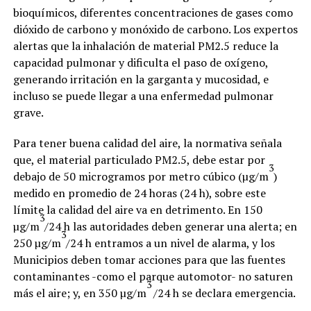
bioquímicos, diferentes concentraciones de gases como
dióxido de carbono y monóxido de carbono. Los expertos
alertas que la inhalación de material PM2.5 reduce la
capacidad pulmonar y dificulta el paso de oxígeno,
generando irritación en la garganta y mucosidad, e
incluso se puede llegar a una enfermedad pulmonar
grave.
Para tener buena calidad del aire, la normativa señala
que, el material particulado PM2.5, debe estar por
3
debajo de 50 microgramos por metro cúbico (µg/m
)
medido en promedio de 24 horas (24 h), sobre este
límite la calidad del aire va en detrimento. En 150
3
µg/m
/24 h las autoridades deben generar una alerta; en
3
250 µg/m
/24 h entramos a un nivel de alarma, y los
Municipios deben tomar acciones para que las fuentes
contaminantes -como el parque automotor- no saturen
3
más el aire; y, en 350 µg/m
/24 h se declara emergencia.