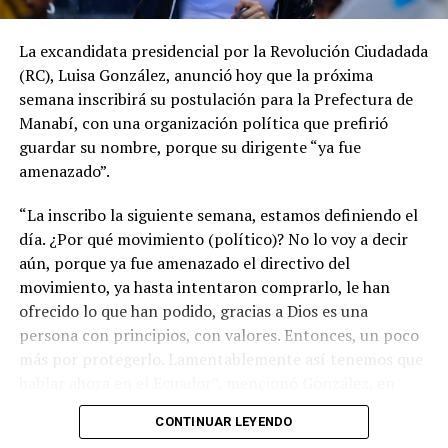
La excandidata presidencial por la Revolución Ciudadada
(RC), Luisa González, anunció hoy que la próxima
semana inscribirá su postulación para la Prefectura de
Manabí, con una organización política que prefirió
guardar su nombre, porque su dirigente “ya fue
amenazado”.
“La inscribo la siguiente semana, estamos definiendo el
día. ¿Por qué movimiento (político)? No lo voy a decir
aún, porque ya fue amenazado el directivo del
movimiento, ya hasta intentaron comprarlo, le han
ofrecido lo que han podido, gracias a Dios es una
persona con principios, con valores. Entonces, un poco
más por protegerlo. Lamentablemente así tenemos que
hablar ahora en el Ecuador”, mencionó González, en
entrevista a Los Especialistas del medio Ecuador en
CONTINUAR LEYENDO
Directo.