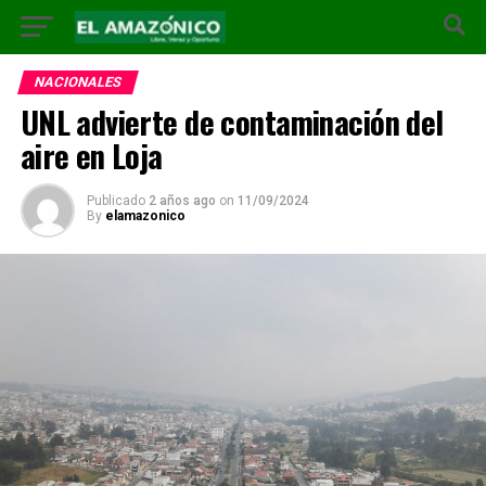
NACIONALES
UNL advierte de contaminación del
aire en Loja
Publicado
2 años ago
on
11/09/2024
By
elamazonico