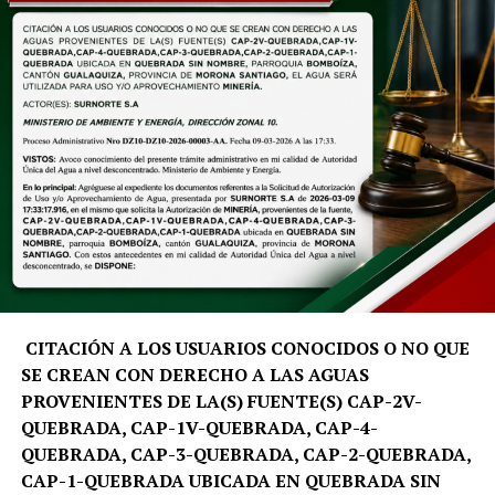
como turismo, biología, economía y planificación
estratégica, quienes emplearán herramientas digitales y
análisis de datos para atender las necesidades
prioritarias del territorio.
«El Summer School nace como un programa académico
con propósito. No buscamos únicamente generar
investigación, sino trabajar directamente en el
territorio, analizar sus desafíos y aportar soluciones que
fortalezcan la toma de decisiones y el desarrollo
sostenible de Galápagos», señala David Santiago Salinas
Aleaga, docente e investigador de la carrera de Turismo
de la UTPL.
CITACIÓN A LOS USUARIOS CONOCIDOS O NO QUE
SE CREAN CON DERECHO A LAS AGUAS
La metodología del programa inicia con una fase de
PROVENIENTES DE LA(S) FUENTE(S) CAP-2V-
preparación virtual y culmina con una inmersión
QUEBRADA, CAP-1V-QUEBRADA, CAP-4-
académica en la isla Santa Cruz. Durante esta etapa, los
QUEBRADA, CAP-3-QUEBRADA, CAP-2-QUEBRADA,
equipos multidisciplinarios trabajarán de manera
CAP-1-QUEBRADA UBICADA EN QUEBRADA SIN
conjunta con actores estratégicos de la región, entre