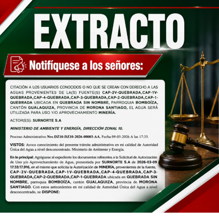
Jueves 06 de agosto de 2026
Jueves 13 de agosto de
2026
Viernes 07 de agosto de 2026
Viernes 14 de agosto de
2026
El director de Turismo , Mgtr. Diego Olmedo, destacó
que el programa fue concebido para fortalecer el
turismo local desde la niñez, permitiendo que los
participantes conozcan los atractivos del cantón y se
conviertan en pequeños promotores turísticos.
Por su parte, Silvia Sarango, madre de familia, destacó
que el programa representa una valiosa oportunidad
para que los niños aprendan mientras disfrutan de sus
vacaciones, razón por la que su hija participa por
segundo año consecutivo. De igual manera, Alexandra
Sánchez agradeció por impulsar estos espacios y
manifestó: «Mi hija está súper feliz, mi sobrino
igualmente; están entusiasmados y emocionados porque