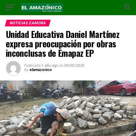
NOTICIAS ZAMORA
Unidad Educativa Daniel Martínez
expresa preocupación por obras
inconclusas de Emapaz EP
Publicado
1 año ago
on
09/05/2025
By
elamazonico