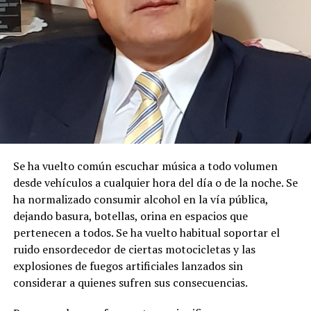
Única del Agua a nivel desconcentrado, se:
DISPONE:
1.-
Aceptar a trámite la solicitud de Autorización de Uso
y/o Aprovechamiento de Agua para
MINERÍA
, por
haberse emitido el Certificado de Disponibilidad de Agua
(CDA), en cumplimiento con el artículo 23 de la Ley
Orgánica de Recursos Hídricos, Usos y Aprovechamiento
del Agua, y en concordancia con el artículo 107 del
Se ha vuelto común escuchar música a todo volumen
Reglamento General de Aplicación a la Ley. Por lo
desde vehículos a cualquier hora del día o de la noche. Se
expuesto, se dispone el cumplimiento de las siguientes
ha normalizado consumir alcohol en la vía pública,
diligencias.
dejando basura, botellas, orina en espacios que
pertenecen a todos. Se ha vuelto habitual soportar el
2.-
Notifíquese a los señores:
ruido ensordecedor de ciertas motocicletas y las
explosiones de fuegos artificiales lanzados sin
MARIA ROSARIO SANCHEZ BUCLE
considerar a quienes sufren sus consecuencias.
JAIME ELICIO PILLACELA MALLA