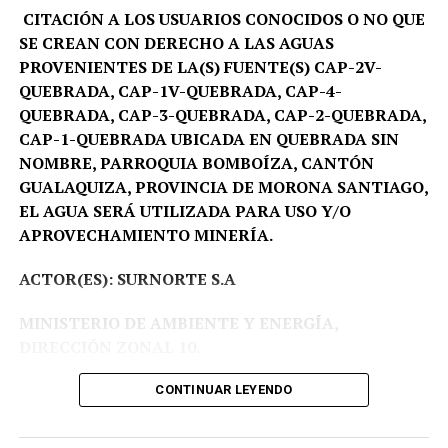
van a conocer muchos lugares que ellos no han
CITACIÓN A LOS USUARIOS CONOCIDOS O NO QUE
conocido», expresó.
SE CREAN CON DERECHO A LAS AGUAS
PROVENIENTES DE LA(S) FUENTE(S) CAP-2V-
QUEBRADA, CAP-1V-QUEBRADA, CAP-4-
QUEBRADA, CAP-3-QUEBRADA, CAP-2-QUEBRADA,
CAP-1-QUEBRADA UBICADA EN QUEBRADA SIN
NOMBRE, PARROQUIA BOMBOÍZA, CANTÓN
GUALAQUIZA, PROVINCIA DE MORONA SANTIAGO,
EL AGUA SERÁ UTILIZADA PARA USO Y/O
APROVECHAMIENTO MINERÍA.
ACTOR(ES): SURNORTE S.A
MINISTERIO DE AMBIENTE Y ENERGÍA,
DIRECCIÓN ZONAL 10.
Proceso Administrativo Nro DZ10-DZ10-2026-
CONTINUAR LEYENDO
00003-AA.
Fecha:
09-03-2026 a las 17:33.