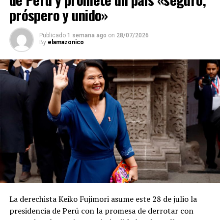
próspero y unido»
Publicado
1 semana ago
on
28/07/2026
By
elamazonico
La derechista Keiko Fujimori asume este 28 de julio la
presidencia de Perú con la promesa de derrotar con