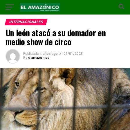
INTERNACIONALES
Un león atacó a su domador en
medio show de circo
Publicado
4 años ago
on
05/01/2023
By
elamazonico