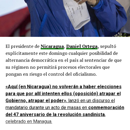
El presidente de
Nicaragua
,
Daniel Ortega
,
sepultó
explícitamente este domingo cualquier posibilidad de
alternancia democrática en el país al sentenciar de que
su régimen no permitirá procesos electorales que
pongan en riesgo el control del oficialismo.
28/07/2026 – 13:38
«Aquí (en Nicaragua) no volverán a haber elecciones
para que por allí intenten ellos (oposición) atrapar el
Keiko Fujimori declara la seguridad ciudadana y
Gobierno, atrapar el poder»
, lanzó en un discurso el
mitigación de El Niño como prioridades de su gobierno
mandatario durante un acto de masas en
conmemoración
La presidenta de Perú, Keiko Fujimori, anunció este
del 47 aniversario de la revolución sandinista
,
martes que su gobierno iniciará con dos frentes de
celebrado en Managua.
«emergencia nacional»: la mitigación de los efectos del