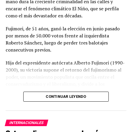
mano dura la creciente criminalidad en las calles y
encarar el fenómeno climático El Niño, que se perfila
como el más devastador en décadas.
Fujimori, de 51 años, ganó la elección en junio pasado
por menos de 50.000 votos frente al izquierdista
Roberto Sánchez, luego de perder tres balotajes
consecutivos previos.
Hija del expresidente autócrata Alberto Fujimori (1990-
2000), su victoria supone el retorno del fujimorismo al
poder, un movimiento populista que oscila entre el
conservadurismo y el liberalismo, y divide a los
peruanos.
CONTINUAR LEYENDO
A continuación las noticias más recientes en el día de la
toma de posesión de Keiko Fujimori en el Perú:
INTERNACIONALES
28/07/2026 – 14:05