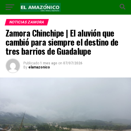
NOTICIAS ZAMORA
Zamora Chinchipe | El aluvión que
cambió para siempre el destino de
tres barrios de Guadalupe
Publicado
1 mes ago
on
07/07/2026
By
elamazonico