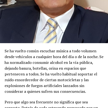
DISPONE:
1.-
Aceptar a trámite la solicitud de Autorización de Uso
y/o Aprovechamiento de Agua para
MINERÍA
, por
haberse emitido el Certificado de Disponibilidad de Agua
(CDA), en cumplimiento con el artículo 23 de la Ley
Orgánica de Recursos Hídricos, Usos y Aprovechamiento
del Agua, y en concordancia con el artículo 107 del
Se ha vuelto común escuchar música a todo volumen
Reglamento General de Aplicación a la Ley. Por lo
desde vehículos a cualquier hora del día o de la noche. Se
expuesto, se dispone el cumplimiento de las siguientes
ha normalizado consumir alcohol en la vía pública,
diligencias.
dejando basura, botellas, orina en espacios que
pertenecen a todos. Se ha vuelto habitual soportar el
2.-
Notifíquese a los señores:
ruido ensordecedor de ciertas motocicletas y las
explosiones de fuegos artificiales lanzados sin
MARIA ROSARIO SANCHEZ BUCLE
considerar a quienes sufren sus consecuencias.
JAIME ELICIO PILLACELA MALLA
Pero que algo sea frecuente no significa que sea
ANGEL BENITO CABRERA TORRES
correcto. Detrás de cada estruendo provocado por un