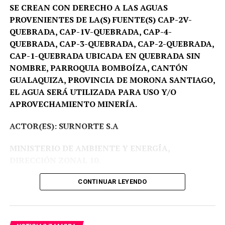
conocido», expresó.
SE CREAN CON DERECHO A LAS AGUAS
PROVENIENTES DE LA(S) FUENTE(S) CAP-2V-
QUEBRADA, CAP-1V-QUEBRADA, CAP-4-
QUEBRADA, CAP-3-QUEBRADA, CAP-2-QUEBRADA,
CAP-1-QUEBRADA UBICADA EN QUEBRADA SIN
NOMBRE, PARROQUIA BOMBOÍZA, CANTÓN
GUALAQUIZA, PROVINCIA DE MORONA SANTIAGO,
EL AGUA SERÁ UTILIZADA PARA USO Y/O
APROVECHAMIENTO MINERÍA.
ACTOR(ES): SURNORTE S.A
MINISTERIO DE AMBIENTE Y ENERGÍA,
DIRECCIÓN ZONAL 10.
Proceso Administrativo Nro DZ10-DZ10-2026-
CONTINUAR LEYENDO
00003-AA.
Fecha:
09-03-2026 a las 17:33.