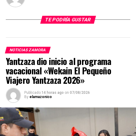
TE PODRÍA GUSTAR
NOTICIAS ZAMORA
Yantzaza dio inicio al programa
vacacional «Wekain El Pequeño
Viajero Yantzaza 2026»
Publicado
14 horas ago
on
07/08/2026
By
elamazonico