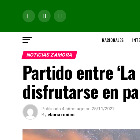
NACIONALES
INT
NOTICIAS ZAMORA
Partido entre ‘La
disfrutarse en pa
Publicado
4 años ago
on
25/11/2022
By
elamazonico