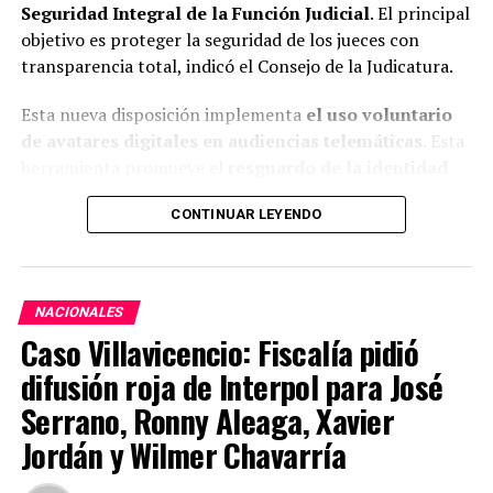
Seguridad Integral de la Función Judicial
. El principal
objetivo es proteger la seguridad de los jueces con
transparencia total, indicó el Consejo de la Judicatura.
Esta nueva disposición implementa
el uso voluntario
de avatares digitales en audiencias telemáticas
. Esta
herramienta promueve el
resguardo de la identidad
biométrica de los jueces
, el
cumplimiento del debido
CONTINUAR LEYENDO
proceso
ya que el juez dirige la audiencia y
las partes
procesales conocen su identidad
en todo momento.
Esta nueva disposición no se trata
NACIONALES
de un sistema de jueces sin rostro
Caso Villavicencio: Fiscalía pidió
difusión roja de Interpol para José
«No se trata de un sistema de ‘jueces sin rostro'»
,
Serrano, Ronny Aleaga, Xavier
enfatizó la institución.
Jordán y Wilmer Chavarría
El objetivo de esta decisión es
resguardar, de manera