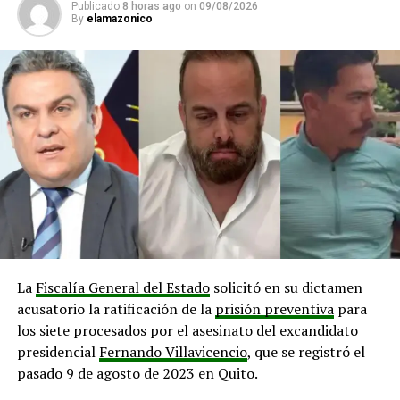
exclusiva, la identidad biométrica de los
Publicado
8 horas ago
on
09/08/2026
By
elamazonico
administradores de justicia
durante las diligencias
virtuales relacionadas con casos de alta complejidad y
riesgo.
El Consejo de la Judicatura indicó que este mecanismo
garantiza la total transparencia procesal y
difiere
radicalmente de otros sistemas como los
denominados «jueces sin rostro»
donde se desconoce
la identidad total de quienes administran justicia.
El contenido del protocolo aprobado asegurará
que,
desde el sorteo de las causas,
las partes
procesales conozcan en todo momento los nombres,
La
Fiscalía General del Estado
solicitó en su dictamen
apellidos, cargos y competencias de los jueces
acusatorio la ratificación de la
prisión preventiva
para
asignados.
los siete procesados por el asesinato del excandidato
presidencial
Fernando Villavicencio
, que se registró el
«Lo único que se sustituirá tecnológicamente es la
pasado 9 de agosto de 2023 en Quito.
transmisión de los rasgos faciales de los
magistrados
, es decir,
el avatar protegerá su imagen