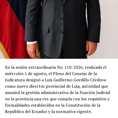
con una fuerza capaz de borrar calles enteras.
Algunos abrazaban a sus hijos con una fuerza distinta,
como quien ha descubierto que la vida puede cambiar en
cuestión de segundos. El viento apenas movía las hojas
de los arboles. Sobre las piedras todavía podían
observarse las cicatrices del deslave.
Allí, en medio del silencio, el padre Telmo Vinicio Girón
inició la eucaristía.
Las primeras palabras apenas lograron romper la
En la sesión extraordinaria No. 110-2026, realizada el
quietud.
miércoles 5 de agosto, el Pleno del Consejo de la
Judicatura designó a Luis Guillermo Gordillo Córdova
Después llegaron las lágrimas.
como nuevo director provincial de Loja, autoridad que
asumirá la gestión administrativa de la Función Judicial
Porque cuando una comunidad pierde diecinueve vidas
en la provincia una vez que cumpla con los requisitos y
en una sola madrugada, las oraciones dejan de ser un
formalidades establecidos en la Constitución de la
ritual religioso para convertirse en un acto colectivo de
República del Ecuador y la normativa vigente.
supervivencia.