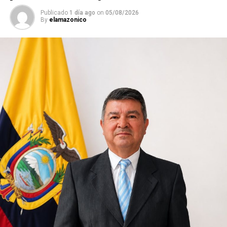
Zamora.
Publicado
1 día ago
on
05/08/2026
By
elamazonico
Treinta y un días después, el barro ya no ocupa las
portadas nacionales. Las brigadas de emergencia
disminuyeron. Los motores de la maquinaria pesada
dejaron de escucharse con la misma intensidad.
Pero en el corazón de las familias, la tragedia sigue
ocurriendo.
Porque todavía faltan seis personas por regresar.
El regreso al lugar donde el tiempo
se detuvo
A las cinco de la tarde del martes 4 de agosto, los
habitantes comenzaron a caminar lentamente hacia el
lugar donde hace apenas un mes la montaña descendió