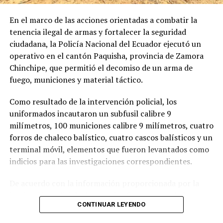
Porque detrás de cada víctima existe una mesa con un
puesto vacío, una habitación que permanece intacta y
En la misma resolución, el Pleno del Consejo de la
En el marco de las acciones orientadas a combatir la
una familia que todavía conversa con fotografías.
Judicatura dio por concluido el encargo del doctor
tenencia ilegal de armas y fortalecer la seguridad
Adriano Loján Zumba, quien venía desempeñándose
ciudadana, la Policía Nacional del Ecuador ejecutó un
Pero hubo un instante particularmente doloroso.
como director provincial encargado de Loja.
operativo en el cantón Paquisha, provincia de Zamora
Chinchipe, que permitió el decomiso de un arma de
Cuando terminaron de leer los trece nombres
fuego, municiones y material táctico.
recuperados, el silencio volvió a ocupar el lugar de las
palabras.
Como resultado de la intervención policial, los
uniformados incautaron un subfusil calibre 9
Era el espacio reservado para quienes aún permanecen
milímetros, 100 municiones calibre 9 milímetros, cuatro
desaparecidos.
forros de chaleco balístico, cuatro cascos balísticos y un
Liliana Tiwi Kuji.
terminal móvil, elementos que fueron levantados como
indicios para las investigaciones correspondientes.
Franklin Quezada.
De acuerdo con la información proporcionada por la
Mayla Vera Amay.
institución policial, el operativo forma parte de las
CONTINUAR LEYENDO
estrategias permanentes para prevenir y combatir
Marjury Ortiz Tacuri.
actividades ilícitas relacionadas con la posesión y