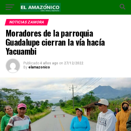
NOTICIAS ZAMORA
Moradores de la parroquia
Guadalupe cierran la vía hacía
Yacuambi
Publicado
4 años ago
on
27/12/2022
By
elamazonico