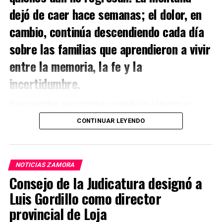
dejó de caer hace semanas; el dolor, en
cambio, continúa descendiendo cada día
sobre las familias que aprendieron a vivir
entre la memoria, la fe y la
incertidumbre.
Hay tragedias que terminan cuando las cámaras se
apagan.
CONTINUAR LEYENDO
Y hay otras que apenas comienzan.
En Kantzama Bajo, la madrugada del 4 de julio de 2026
NOTICIAS ZAMORA
no solo sepultó viviendas bajo toneladas de tierra y roca.
Consejo de la Judicatura designó a
También enterró proyectos de vida, destruyó árboles
Luis Gordillo como director
genealógicos completos y rompió una tranquilidad que
durante décadas había definido a esta comunidad
provincial de Loja
amazónica de la parroquia Guadalupe, en el cantón