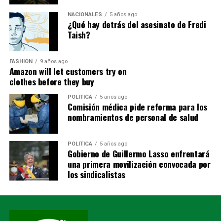
personas llegaron desde diferentes provincias para
ayudar a remover escombros, entregar alimentos, donar
NACIONALES
5 años ago
¿Qué hay detrás del asesinato de Fredi
combustible, prestar maquinaria o simplemente abrazar
Taish?
a quienes habían perdido absolutamente todo.
Éder Tiwi continuó el homenaje recordando que la
FASHION
9 años ago
Amazon will let customers try on
tragedia también mostró el rostro más humano del
clothes before they buy
Ecuador.
POLITICA
5 años ago
Bomberos.
Comisión médica pide reforma para los
nombramientos de personal de salud
Policías.
POLITICA
5 años ago
Militares.
Gobierno de Guillermo Lasso enfrentará
una primera movilización convocada por
Paramédicos.
los sindicalistas
Médicos.
Voluntarios.