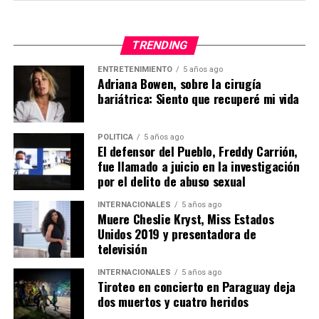
circulación ilegal de armas de fuego, así como para
Luis Miguel Granda Tuza.
reducir los factores de riesgo que afectan la seguridad
pública en la provincia.
TRENDING
Ivonne Margareth Panchi Rodríguez.
ENTRETENIMIENTO
5 años ago
Los indicios fueron puestos bajo cadena de custodia
Adriana Bowen, sobre la cirugía
Ellos siguen sin regresar.
conforme a los protocolos establecidos, con el
bariátrica: Siento que recuperé mi vida
propósito de que las autoridades competentes
Y mientras no aparezcan, para sus familias la tragedia
desarrollen las diligencias investigativas y determinen
continuará ocurriendo cada amanecer.
POLITICA
5 años ago
su procedencia, posible utilización y eventuales
El defensor del Pueblo, Freddy Carrión,
La solidaridad llegó antes que el
responsabilidades penales.
fue llamado a juicio en la investigación
por el delito de abuso sexual
olvido
INTERNACIONALES
5 años ago
Muere Cheslie Kryst, Miss Estados
Cuando Rosa Pineda tomó el micrófono, no habló desde
Unidos 2019 y presentadora de
el resentimiento.
televisión
Habló desde la gratitud.
INTERNACIONALES
5 años ago
Tiroteo en concierto en Paraguay deja
dos muertos y cuatro heridos
Recordó que durante los días más difíciles miles de