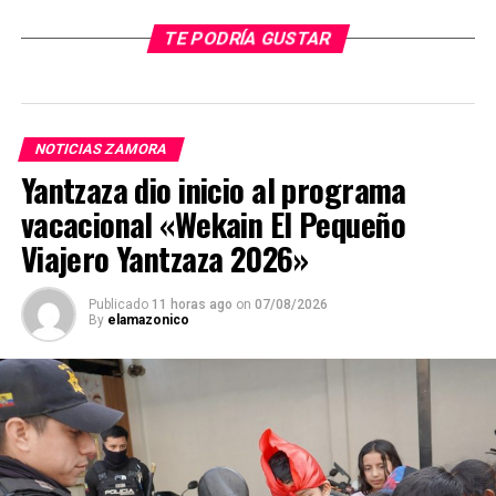
TE PODRÍA GUSTAR
NOTICIAS ZAMORA
Yantzaza dio inicio al programa
vacacional «Wekain El Pequeño
Viajero Yantzaza 2026»
Publicado
11 horas ago
on
07/08/2026
By
elamazonico