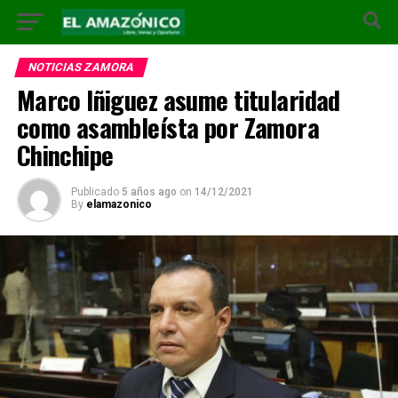
NOTICIAS ZAMORA
Marco Iñiguez asume titularidad
como asambleísta por Zamora
Chinchipe
Publicado
5 años ago
on
14/12/2021
By
elamazonico