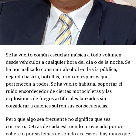
DISPONE:
1.-
Aceptar a trámite la solicitud de Autorización de Uso
y/o Aprovechamiento de Agua para
MINERÍA
, por
haberse emitido el Certificado de Disponibilidad de Agua
(CDA), en cumplimiento con el artículo 23 de la Ley
Orgánica de Recursos Hídricos, Usos y Aprovechamiento
del Agua, y en concordancia con el artículo 107 del
Se ha vuelto común escuchar música a todo volumen
Reglamento General de Aplicación a la Ley. Por lo
desde vehículos a cualquier hora del día o de la noche. Se
expuesto, se dispone el cumplimiento de las siguientes
ha normalizado consumir alcohol en la vía pública,
diligencias.
dejando basura, botellas, orina en espacios que
pertenecen a todos. Se ha vuelto habitual soportar el
2.-
Notifíquese a los señores:
ruido ensordecedor de ciertas motocicletas y las
explosiones de fuegos artificiales lanzados sin
MARIA ROSARIO SANCHEZ BUCLE
considerar a quienes sufren sus consecuencias.
JAIME ELICIO PILLACELA MALLA
Pero que algo sea frecuente no significa que sea
ANGEL BENITO CABRERA TORRES
correcto. Detrás de cada estruendo provocado por un
ADRIANO MARIA ROMERO ALEMAN
cohete o por sistemas de sonido excesivos, hay niños que