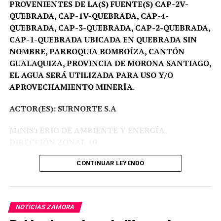
PROVENIENTES DE LA(S) FUENTE(S) CAP-2V-
QUEBRADA, CAP-1V-QUEBRADA, CAP-4-
QUEBRADA, CAP-3-QUEBRADA, CAP-2-QUEBRADA,
CAP-1-QUEBRADA UBICADA EN QUEBRADA SIN
NOMBRE, PARROQUIA BOMBOÍZA, CANTÓN
GUALAQUIZA, PROVINCIA DE MORONA SANTIAGO,
EL AGUA SERÁ UTILIZADA PARA USO Y/O
APROVECHAMIENTO MINERÍA.
ACTOR(ES): SURNORTE S.A
MINISTERIO DE AMBIENTE Y ENERGÍA,
DIRECCIÓN ZONAL 10.
Proceso Administrativo Nro DZ10-DZ10-2026-
CONTINUAR LEYENDO
00003-AA.
Fecha:
09-03-2026 a las 17:33.
NOTICIAS ZAMORA
VISTOS:
Avoco conocimiento del presente trámite