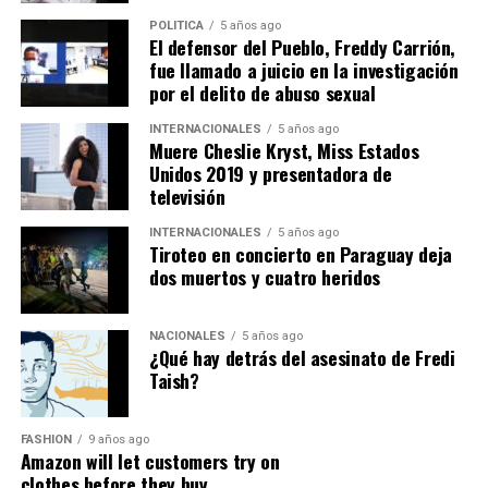
En lo principal:
Agréguese al expediente los
documentos referentes a la Solicitud de Autorización de
POLITICA
5 años ago
El defensor del Pueblo, Freddy Carrión,
Uso y/o Aprovechamiento de Agua, presentada por
fue llamado a juicio en la investigación
SURNORTE S.A
, de fecha
2026-03-09 17:33:17.916
, en
por el delito de abuso sexual
el mismo que solicita la Autorización de
MINERÍA
,
provenientes de la fuente
INTERNACIONALES
CAP-2V-QUEBRADA, CAP-
5 años ago
Muere Cheslie Kryst, Miss Estados
1V-QUEBRADA, CAP-4-QUEBRADA, CAP-3-
Unidos 2019 y presentadora de
QUEBRADA, CAP-2-QUEBRADA, CAP-1-QUEBRADA
,
televisión
ubicada en
QUEBRADA SIN NOMBRE
, parroquia
INTERNACIONALES
5 años ago
BOMBOÍZA
, cantón
GUALAQUIZA
, provincia de
Tiroteo en concierto en Paraguay deja
MORONA SANTIAGO
.
dos muertos y cuatro heridos
Con estos antecedentes, en mi calidad de Autoridad
Única del Agua a nivel desconcentrado, se:
NACIONALES
5 años ago
¿Qué hay detrás del asesinato de Fredi
Taish?
DISPONE:
1.-
Aceptar a trámite la solicitud de Autorización de Uso
FASHION
9 años ago
Amazon will let customers try on
y/o Aprovechamiento de Agua para
MINERÍA
, por
clothes before they buy