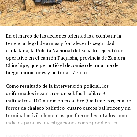
La posesión del cargo se efectuará una vez que el
funcionario designado cumpla con los requisitos legales
y administrativos previstos en la legislación ecuatoriana
para el ejercicio de la función pública.
En la misma resolución, el Pleno del Consejo de la
En el marco de las acciones orientadas a combatir la
Judicatura dio por concluido el encargo del doctor
tenencia ilegal de armas y fortalecer la seguridad
Adriano Loján Zumba, quien venía desempeñándose
ciudadana, la Policía Nacional del Ecuador ejecutó un
como director provincial encargado de Loja.
operativo en el cantón Paquisha, provincia de Zamora
Chinchipe, que permitió el decomiso de un arma de
fuego, municiones y material táctico.
Como resultado de la intervención policial, los
uniformados incautaron un subfusil calibre 9
milímetros, 100 municiones calibre 9 milímetros, cuatro
forros de chaleco balístico, cuatro cascos balísticos y un
terminal móvil, elementos que fueron levantados como
indicios para las investigaciones correspondientes.
De acuerdo con la información proporcionada por la