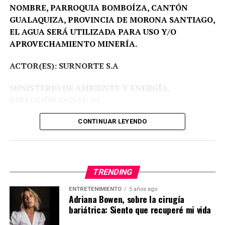
NOMBRE, PARROQUIA BOMBOÍZA, CANTÓN
GUALAQUIZA, PROVINCIA DE MORONA SANTIAGO,
EL AGUA SERÁ UTILIZADA PARA USO Y/O
APROVECHAMIENTO MINERÍA.
ACTOR(ES): SURNORTE S.A
MINISTERIO DE AMBIENTE Y ENERGÍA,
DIRECCIÓN ZONAL 10.
Proceso Administrativo Nro DZ10-DZ10-2026-
CONTINUAR LEYENDO
00003-AA.
Fecha:
09-03-2026 a las 17:33.
VISTOS:
Avoco conocimiento del presente trámite
TRENDING
administrativo en mi calidad de Autoridad Única del
ENTRETENIMIENTO
5 años ago
Agua a nivel desconcentrado. Ministerio de Ambiente y
Adriana Bowen, sobre la cirugía
Energía.
bariátrica: Siento que recuperé mi vida