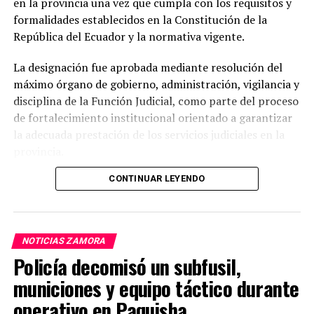
en la provincia una vez que cumpla con los requisitos y
formalidades establecidos en la Constitución de la
República del Ecuador y la normativa vigente.
La designación fue aprobada mediante resolución del
máximo órgano de gobierno, administración, vigilancia y
disciplina de la Función Judicial, como parte del proceso
de fortalecimiento institucional orientado a garantizar
la adecuada prestación de los servicios judiciales en la
provincia.
CONTINUAR LEYENDO
Luis Guillermo Gordillo Córdova es abogado, doctor en
Jurisprudencia y licenciado en Ciencias Sociales,
Políticas y Económicas por la Universidad Nacional de
Loja. Además, obtuvo el título de magíster en Ciencias
NOTICIAS ZAMORA
Penales en la misma institución de educación superior y
Policía decomisó un subfusil,
cuenta con una especialización en Derecho Procesal
municiones y equipo táctico durante
Penal por la Universidad Técnica Particular de Loja
(UTPL).
operativo en Paquisha