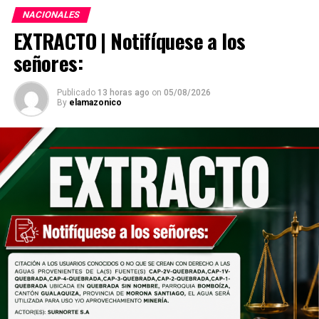
NACIONALES
EXTRACTO | Notifíquese a los
señores:
Publicado
13 horas ago
on
05/08/2026
By
elamazonico