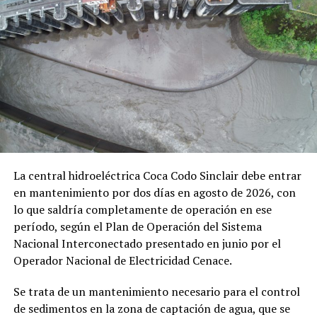
provenientes de la fuente
CAP-2V-QUEBRADA, CAP-
1V-QUEBRADA, CAP-4-QUEBRADA, CAP-3-
QUEBRADA, CAP-2-QUEBRADA, CAP-1-QUEBRADA
,
ubicada en
QUEBRADA SIN NOMBRE
, parroquia
BOMBOÍZA
, cantón
GUALAQUIZA
, provincia de
MORONA SANTIAGO
.
Con estos antecedentes, en mi calidad de Autoridad
Única del Agua a nivel desconcentrado, se:
DISPONE:
La central hidroeléctrica Coca Codo Sinclair debe entrar
en mantenimiento por dos días en agosto de 2026, con
lo que saldría completamente de operación en ese
1.-
Aceptar a trámite la solicitud de Autorización de Uso
período, según el Plan de Operación del Sistema
y/o Aprovechamiento de Agua para
MINERÍA
, por
Nacional Interconectado presentado en junio por el
haberse emitido el Certificado de Disponibilidad de Agua
Operador Nacional de Electricidad Cenace.
(CDA), en cumplimiento con el artículo 23 de la Ley
Orgánica de Recursos Hídricos, Usos y Aprovechamiento
Se trata de un mantenimiento necesario para el control
del Agua, y en concordancia con el artículo 107 del
de sedimentos en la zona de captación de agua, que se
Reglamento General de Aplicación a la Ley. Por lo