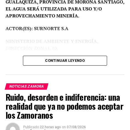
GUALAQUIZA, PROVINCIA DE MORONA SANTIAGO,
EL AGUA SERÁ UTILIZADA PARA USO Y/O
APROVECHAMIENTO MINERÍA.
ACTOR(ES): SURNORTE S.A
MINISTERIO DE AMBIENTE Y ENERGÍA,
DIRECCIÓN ZONAL 10.
Proceso Administrativo Nro DZ10-DZ10-2026-
CONTINUAR LEYENDO
00003-AA.
Fecha:
09-03-2026 a las 17:33.
NOTICIAS ZAMORA
VISTOS:
Avoco conocimiento del presente trámite
Ruido, desorden e indiferencia: una
administrativo en mi calidad de Autoridad Única del
Agua a nivel desconcentrado. Ministerio de Ambiente y
realidad que ya no podemos aceptar
Energía.
los Zamoranos
En lo principal:
Agréguese al expediente los
documentos referentes a la Solicitud de Autorización de
Publicado
22 horas ago
on
07/08/2026