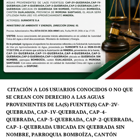
participantes conozcan los atractivos del cantón y se
conviertan en pequeños promotores turísticos.
Por su parte, Silvia Sarango, madre de familia, destacó
que el programa representa una valiosa oportunidad
para que los niños aprendan mientras disfrutan de sus
vacaciones, razón por la que su hija participa por
segundo año consecutivo. De igual manera, Alexandra
Sánchez agradeció por impulsar estos espacios y
manifestó: «Mi hija está súper feliz, mi sobrino
igualmente; están entusiasmados y emocionados porque
van a conocer muchos lugares que ellos no han
CITACIÓN A LOS USUARIOS CONOCIDOS O NO QUE
conocido», expresó.
SE CREAN CON DERECHO A LAS AGUAS
PROVENIENTES DE LA(S) FUENTE(S) CAP-2V-
QUEBRADA, CAP-1V-QUEBRADA, CAP-4-
QUEBRADA, CAP-3-QUEBRADA, CAP-2-QUEBRADA,
CAP-1-QUEBRADA UBICADA EN QUEBRADA SIN
NOMBRE, PARROQUIA BOMBOÍZA, CANTÓN