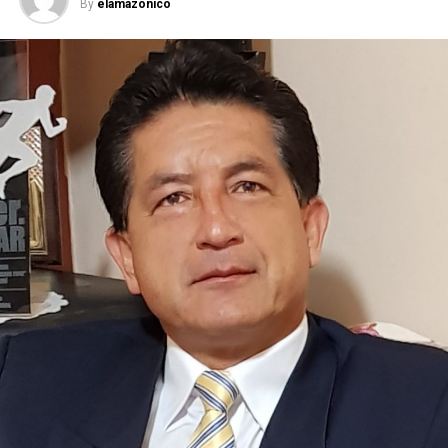
By
elamazonico
Uso y/o Aprovechamiento de Agua, presentada
por
SURNORTE S.A
, de fecha
2026-03-09 17:33:17.916
,
en el mismo que solicita la Autorización de
MINERÍA
,
provenientes de la fuente
CAP-2V-QUEBRADA, CAP-
1V-QUEBRADA, CAP-4-QUEBRADA, CAP-3-
QUEBRADA, CAP-2-QUEBRADA, CAP-1-QUEBRADA
,
ubicada en
QUEBRADA SIN NOMBRE
,
parroquia
BOMBOÍZA
, cantón
GUALAQUIZA
,
provincia de
MORONA SANTIAGO
.
Con estos antecedentes, en mi calidad de Autoridad
Única del Agua a nivel desconcentrado, se:
DISPONE:
1.-
Aceptar a trámite la solicitud de Autorización de Uso
y/o Aprovechamiento de Agua para
MINERÍA
, por
haberse emitido el Certificado de Disponibilidad de Agua
(CDA), en cumplimiento con el artículo 23 de la Ley