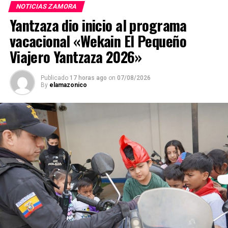
NOTICIAS ZAMORA
Yantzaza dio inicio al programa
vacacional «Wekain El Pequeño
Viajero Yantzaza 2026»
Publicado
17 horas ago
on
07/08/2026
By
elamazonico