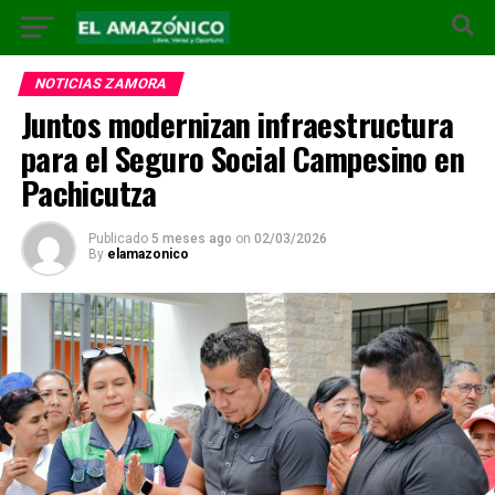
NOTICIAS ZAMORA
Juntos modernizan infraestructura
para el Seguro Social Campesino en
Pachicutza
Publicado
5 meses ago
on
02/03/2026
By
elamazonico