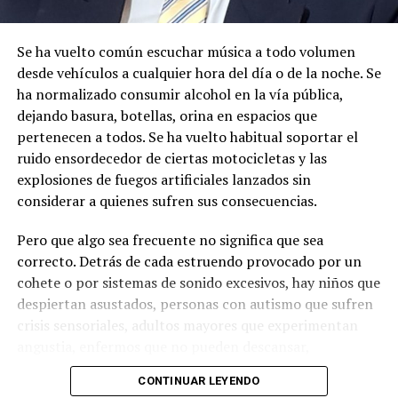
Orgánica de Recursos Hídricos, Usos y Aprovechamiento
del Agua, y en concordancia con el artículo 107 del
Se ha vuelto común escuchar música a todo volumen
Reglamento General de Aplicación a la Ley. Por lo
desde vehículos a cualquier hora del día o de la noche. Se
expuesto, se dispone el cumplimiento de las siguientes
ha normalizado consumir alcohol en la vía pública,
diligencias.
dejando basura, botellas, orina en espacios que
pertenecen a todos. Se ha vuelto habitual soportar el
2.-
Notifíquese a los señores:
ruido ensordecedor de ciertas motocicletas y las
explosiones de fuegos artificiales lanzados sin
MARIA ROSARIO SANCHEZ BUCLE
considerar a quienes sufren sus consecuencias.
JAIME ELICIO PILLACELA MALLA
Pero que algo sea frecuente no significa que sea
ANGEL BENITO CABRERA TORRES
correcto. Detrás de cada estruendo provocado por un
ADRIANO MARIA ROMERO ALEMAN
cohete o por sistemas de sonido excesivos, hay niños que
despiertan asustados, personas con autismo que sufren
LUIS CRISTOBAL UNUP NARANKAS
crisis sensoriales, adultos mayores que experimentan
JORGE OSWALDO YANKUR TSOKANKA
angustia, enfermos que no pueden descansar,
estudiantes que no logran concentrarse y animales que
en su domicilio señalado en la petición inicial; y a los
CONTINUAR LEYENDO
viven momentos de verdadero terror.
usuarios desconocidos y presuntos mediante la fijación