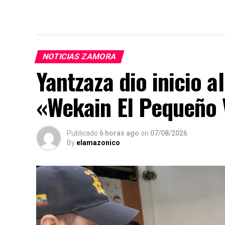
NOTICIAS ZAMORA
Yantzaza dio inicio 
«Wekain El Pequeño 
Publicado
6 horas ago
on
07/08/2026
By
elamazonico