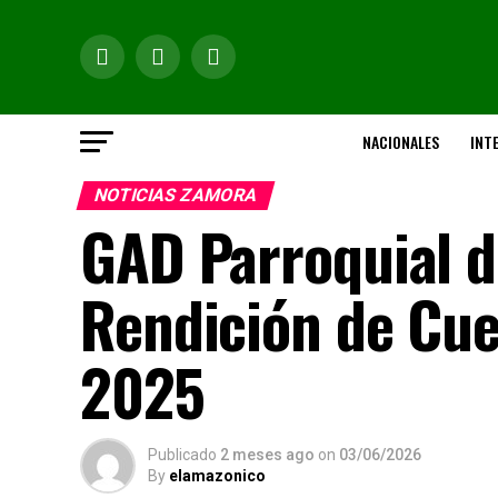
NACIONALES
INT
NOTICIAS ZAMORA
GAD Parroquial d
Rendición de Cuen
2025
Publicado
2 meses ago
on
03/06/2026
By
elamazonico