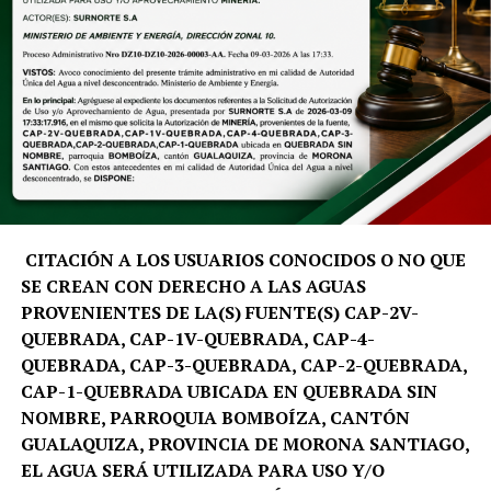
prioritarias del territorio.
«El Summer School nace como un programa académico
con propósito. No buscamos únicamente generar
investigación, sino trabajar directamente en el
territorio, analizar sus desafíos y aportar soluciones que
fortalezcan la toma de decisiones y el desarrollo
sostenible de Galápagos», señala David Santiago Salinas
Aleaga, docente e investigador de la carrera de Turismo
de la UTPL.
CITACIÓN A LOS USUARIOS CONOCIDOS O NO QUE
SE CREAN CON DERECHO A LAS AGUAS
La metodología del programa inicia con una fase de
PROVENIENTES DE LA(S) FUENTE(S) CAP-2V-
preparación virtual y culmina con una inmersión
QUEBRADA, CAP-1V-QUEBRADA, CAP-4-
académica en la isla Santa Cruz. Durante esta etapa, los
QUEBRADA, CAP-3-QUEBRADA, CAP-2-QUEBRADA,
equipos multidisciplinarios trabajarán de manera
CAP-1-QUEBRADA UBICADA EN QUEBRADA SIN
conjunta con actores estratégicos de la región, entre
NOMBRE, PARROQUIA BOMBOÍZA, CANTÓN
ellos la Fundación Charles Darwin, el Parque Nacional
GUALAQUIZA, PROVINCIA DE MORONA SANTIAGO,
Galápagos, la Cámara de Comercio local, organizaciones
EL AGUA SERÁ UTILIZADA PARA USO Y/O
sociales y emprendedores. Este trabajo colaborativo