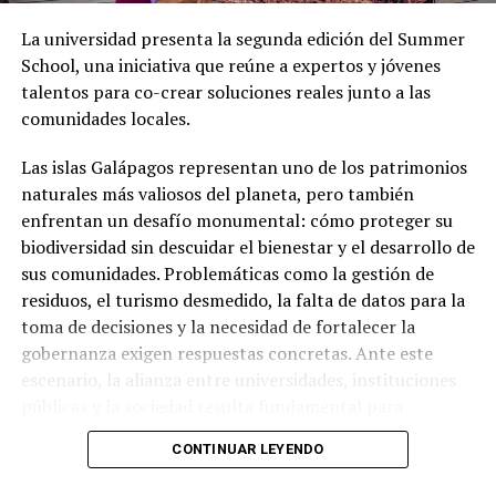
le tiene mucho cariño (…) Que Leonardo Rodríguez no
La universidad presenta la segunda edición del Summer
acepte ir a la Prefectura de Manabí, porque se une al
School, una iniciativa que reúne a expertos y jóvenes
candidato del oficialismo, vamos, el pueblo chonense
talentos para co-crear soluciones reales junto a las
tiene clarísimo el por qué de la decisión de Leonardo
comunidades locales.
Rodríguez”, subrayó.
Las islas Galápagos representan uno de los patrimonios
naturales más valiosos del planeta, pero también
enfrentan un desafío monumental: cómo proteger su
biodiversidad sin descuidar el bienestar y el desarrollo de
sus comunidades. Problemáticas como la gestión de
residuos, el turismo desmedido, la falta de datos para la
toma de decisiones y la necesidad de fortalecer la
gobernanza exigen respuestas concretas. Ante este
escenario, la alianza entre universidades, instituciones
públicas y la sociedad resulta fundamental para
construir soluciones sostenibles y de largo plazo.
CONTINUAR LEYENDO
En este contexto, la educación superior está llamada a