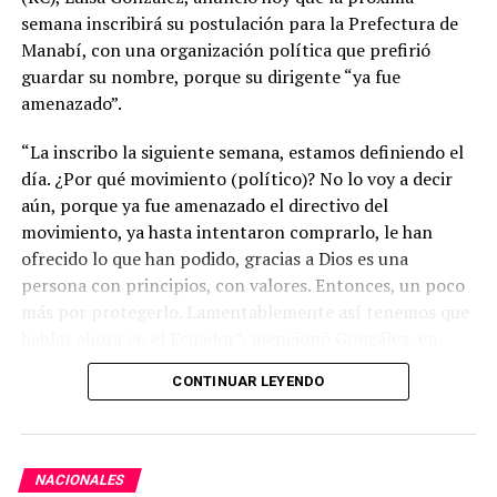
semana inscribirá su postulación para la Prefectura de
Manabí, con una organización política que prefirió
guardar su nombre, porque su dirigente “ya fue
amenazado”.
“La inscribo la siguiente semana, estamos definiendo el
día. ¿Por qué movimiento (político)? No lo voy a decir
aún, porque ya fue amenazado el directivo del
movimiento, ya hasta intentaron comprarlo, le han
ofrecido lo que han podido, gracias a Dios es una
persona con principios, con valores. Entonces, un poco
más por protegerlo. Lamentablemente así tenemos que
hablar ahora en el Ecuador”, mencionó González, en
entrevista a Los Especialistas del medio Ecuador en
CONTINUAR LEYENDO
Directo.
Dijo que es muy doloroso escuchar a la gente decir: ¿te
dejarán participar en las elecciones seccionales? No
NACIONALES
obstante, enfatizó que quien la tiene que dejar