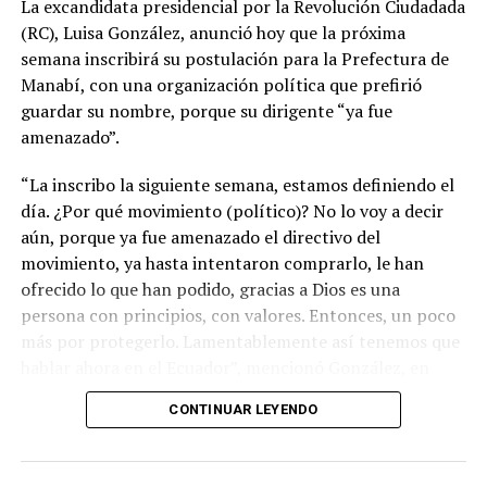
La excandidata presidencial por la Revolución Ciudadada
(RC), Luisa González, anunció hoy que la próxima
semana inscribirá su postulación para la Prefectura de
Manabí, con una organización política que prefirió
guardar su nombre, porque su dirigente “ya fue
amenazado”.
“La inscribo la siguiente semana, estamos definiendo el
día. ¿Por qué movimiento (político)? No lo voy a decir
aún, porque ya fue amenazado el directivo del
movimiento, ya hasta intentaron comprarlo, le han
ofrecido lo que han podido, gracias a Dios es una
persona con principios, con valores. Entonces, un poco
más por protegerlo. Lamentablemente así tenemos que
hablar ahora en el Ecuador”, mencionó González, en
entrevista a Los Especialistas del medio Ecuador en
CONTINUAR LEYENDO
Directo.
Dijo que es muy doloroso escuchar a la gente decir: ¿te