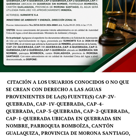
análisis de datos para atender las necesidades
prioritarias del territorio.
«El Summer School nace como un programa académico
con propósito. No buscamos únicamente generar
investigación, sino trabajar directamente en el
territorio, analizar sus desafíos y aportar soluciones que
fortalezcan la toma de decisiones y el desarrollo
sostenible de Galápagos», señala David Santiago Salinas
Aleaga, docente e investigador de la carrera de Turismo
de la UTPL.
CITACIÓN A LOS USUARIOS CONOCIDOS O NO QUE
SE CREAN CON DERECHO A LAS AGUAS
La metodología del programa inicia con una fase de
PROVENIENTES DE LA(S) FUENTE(S) CAP-2V-
preparación virtual y culmina con una inmersión
QUEBRADA, CAP-1V-QUEBRADA, CAP-4-
académica en la isla Santa Cruz. Durante esta etapa, los
QUEBRADA, CAP-3-QUEBRADA, CAP-2-QUEBRADA,
equipos multidisciplinarios trabajarán de manera
CAP-1-QUEBRADA UBICADA EN QUEBRADA SIN
conjunta con actores estratégicos de la región, entre
NOMBRE, PARROQUIA BOMBOÍZA, CANTÓN
ellos la Fundación Charles Darwin, el Parque Nacional
GUALAQUIZA, PROVINCIA DE MORONA SANTIAGO,
Galápagos, la Cámara de Comercio local, organizaciones