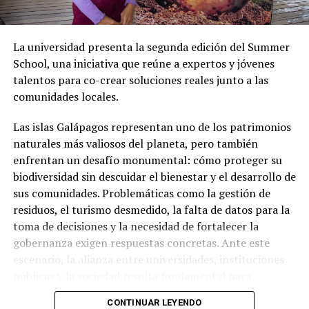
gran gestión en mi pueblo, en Chone, y es uno de los
alcaldes mejor valorado en nuestra población, la gente
le tiene mucho cariño (…) Que Leonardo Rodríguez no
La universidad presenta la segunda edición del Summer
acepte ir a la Prefectura de Manabí, porque se une al
School, una iniciativa que reúne a expertos y jóvenes
candidato del oficialismo, vamos, el pueblo chonense
talentos para co-crear soluciones reales junto a las
tiene clarísimo el por qué de la decisión de Leonardo
comunidades locales.
Rodríguez”, subrayó.
Las islas Galápagos representan uno de los patrimonios
naturales más valiosos del planeta, pero también
enfrentan un desafío monumental: cómo proteger su
biodiversidad sin descuidar el bienestar y el desarrollo de
sus comunidades. Problemáticas como la gestión de
residuos, el turismo desmedido, la falta de datos para la
toma de decisiones y la necesidad de fortalecer la
gobernanza exigen respuestas concretas. Ante este
escenario, la alianza entre universidades, instituciones
públicas y la sociedad resulta fundamental para
construir soluciones sostenibles y de largo plazo.
CONTINUAR LEYENDO