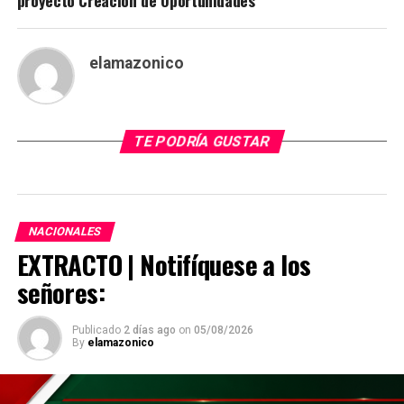
elamazonico
TE PODRÍA GUSTAR
NACIONALES
EXTRACTO | Notifíquese a los
señores:
Publicado
2 días ago
on
05/08/2026
By
elamazonico