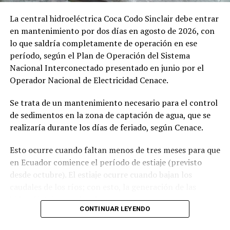
DISPONE:
La central hidroeléctrica Coca Codo Sinclair debe entrar
en mantenimiento por dos días en agosto de 2026, con
lo que saldría completamente de operación en ese
1.-
Aceptar a trámite la solicitud de Autorización de Uso
período, según el Plan de Operación del Sistema
y/o Aprovechamiento de Agua para
MINERÍA
, por
Nacional Interconectado presentado en junio por el
haberse emitido el Certificado de Disponibilidad de Agua
Operador Nacional de Electricidad Cenace.
(CDA), en cumplimiento con el artículo 23 de la Ley
Orgánica de Recursos Hídricos, Usos y Aprovechamiento
Se trata de un mantenimiento necesario para el control
del Agua, y en concordancia con el artículo 107 del
de sedimentos en la zona de captación de agua, que se
Reglamento General de Aplicación a la Ley. Por lo
realizaría durante los días de feriado, según Cenace.
expuesto, se dispone el cumplimiento de las siguientes
diligencias.
Esto ocurre cuando faltan menos de tres meses para que
en Ecuador comience el período de estiaje (previsto
2.-
Notifíquese a los señores:
desde octubre). El estiaje ocurre cuando bajan los
caudales de los ríos; con esto, la generación de las
MARIA ROSARIO SANCHEZ BUCLE
hidroeléctricas se desploma.
JAIME ELICIO PILLACELA MALLA
CONTINUAR LEYENDO
Este mantenimiento es importante para el sistema
ANGEL BENITO CABRERA TORRES