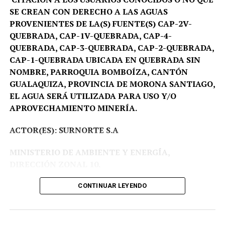
SE CREAN CON DERECHO A LAS AGUAS
PROVENIENTES DE LA(S) FUENTE(S) CAP-2V-
QUEBRADA, CAP-1V-QUEBRADA, CAP-4-
QUEBRADA, CAP-3-QUEBRADA, CAP-2-QUEBRADA,
CAP-1-QUEBRADA UBICADA EN QUEBRADA SIN
NOMBRE, PARROQUIA BOMBOÍZA, CANTÓN
GUALAQUIZA, PROVINCIA DE MORONA SANTIAGO,
EL AGUA SERÁ UTILIZADA PARA USO Y/O
APROVECHAMIENTO MINERÍA.
ACTOR(ES): SURNORTE S.A
MINISTERIO DE AMBIENTE Y ENERGÍA,
DIRECCIÓN ZONAL 10.
Proceso Administrativo Nro DZ10-DZ10-2026-
CONTINUAR LEYENDO
00003-AA.
Fecha:
09-03-2026 a las 17:33.