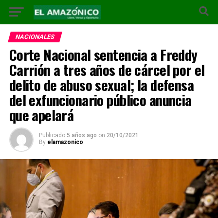
NACIONALES
Corte Nacional sentencia a Freddy
Carrión a tres años de cárcel por el
delito de abuso sexual; la defensa
del exfuncionario público anuncia
que apelará
Publicado
5 años ago
on
20/10/2021
By
elamazonico