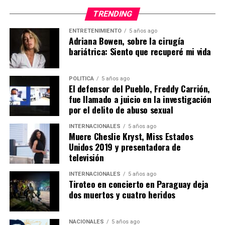
fuertes que el ruido.
TRENDING
«Nuestro compromiso es
Porque el bienestar colectivo comienza cuando
seguir trabajando para que
ENTRETENIMIENTO
5 años ago
Adriana Bowen, sobre la cirugía
entendemos que nuestros derechos nunca pueden estar
la quebrada recupere su
bariátrica: Siento que recuperé mi vida
por encima de la tranquilidad, la salud y la dignidad de
los demás.
cauce y evitar que vuelva a
POLITICA
5 años ago
desbordarse y afecte a las
El defensor del Pueblo, Freddy Carrión,
fue llamado a juicio en la investigación
familias del sector»,
por el delito de abuso sexual
manifestó González.
INTERNACIONALES
5 años ago
Muere Cheslie Kryst, Miss Estados
Unidos 2019 y presentadora de
La autoridad destacó además el respaldo recibido por
televisión
parte de la Asociación de Municipalidades Ecuatorianas
(AME), el Consorcio de Municipios Amazónicos y
INTERNACIONALES
5 años ago
Tiroteo en concierto en Paraguay deja
Galápagos (COMAGA), una fundación de Guayaquil,
dos muertos y cuatro heridos
organizaciones solidarias, ciudadanos de Israel y la
población zamorana, que contribuyó mediante una
maratón solidaria organizada en el cantón.
NACIONALES
5 años ago