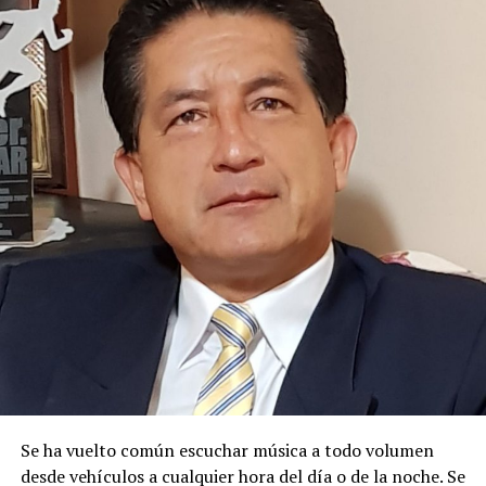
1V-QUEBRADA, CAP-4-QUEBRADA, CAP-3-
QUEBRADA, CAP-2-QUEBRADA, CAP-1-QUEBRADA
,
ubicada en
QUEBRADA SIN NOMBRE
,
parroquia
BOMBOÍZA
, cantón
GUALAQUIZA
,
provincia de
MORONA SANTIAGO
.
Con estos antecedentes, en mi calidad de Autoridad
Única del Agua a nivel desconcentrado, se:
DISPONE:
1.-
Aceptar a trámite la solicitud de Autorización de Uso
y/o Aprovechamiento de Agua para
MINERÍA
, por
haberse emitido el Certificado de Disponibilidad de Agua
(CDA), en cumplimiento con el artículo 23 de la Ley
Orgánica de Recursos Hídricos, Usos y Aprovechamiento
del Agua, y en concordancia con el artículo 107 del
Se ha vuelto común escuchar música a todo volumen
Reglamento General de Aplicación a la Ley. Por lo
desde vehículos a cualquier hora del día o de la noche. Se