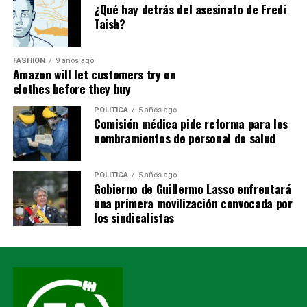
¿Qué hay detrás del asesinato de Fredi
Taish?
Más de diez vehículos trasladaron asistencia
humanitaria
Como parte de la jornada solidaria, el Municipio de
FASHION
9 años ago
Amazon will let customers try on
Zamora movilizó más de diez vehículos, entre volquetas
clothes before they buy
y camionetas, para transportar la ayuda destinada a las
familias damnificadas.
POLITICA
5 años ago
Comisión médica pide reforma para los
nombramientos de personal de salud
Cada núcleo familiar recibió un kit conformado por:
• Un colchón.
• Un cilindro de gas.
POLITICA
5 años ago
Gobierno de Guillermo Lasso enfrentará
• Una cocina.
una primera movilización convocada por
• Un juego de sábanas.
los sindicalistas
• Una almohada.
• Un purificador de agua.
• Alimentos.
• Medicamentos.
El alcalde también anunció que el Municipio entregará