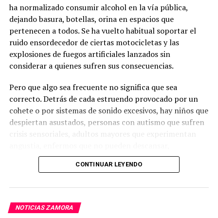
expuesto, se dispone el cumplimiento de las siguientes
ha normalizado consumir alcohol en la vía pública,
diligencias.
dejando basura, botellas, orina en espacios que
pertenecen a todos. Se ha vuelto habitual soportar el
2.-
Notifíquese a los señores:
ruido ensordecedor de ciertas motocicletas y las
explosiones de fuegos artificiales lanzados sin
MARIA ROSARIO SANCHEZ BUCLE
considerar a quienes sufren sus consecuencias.
JAIME ELICIO PILLACELA MALLA
Pero que algo sea frecuente no significa que sea
ANGEL BENITO CABRERA TORRES
correcto. Detrás de cada estruendo provocado por un
ADRIANO MARIA ROMERO ALEMAN
cohete o por sistemas de sonido excesivos, hay niños que
despiertan asustados, personas con autismo que sufren
LUIS CRISTOBAL UNUP NARANKAS
crisis sensoriales, adultos mayores que experimentan
JORGE OSWALDO YANKUR TSOKANKA
angustia, enfermos que no pueden descansar,
estudiantes que no logran concentrarse y animales que
en su domicilio señalado en la petición inicial; y a los
CONTINUAR LEYENDO
viven momentos de verdadero terror.
usuarios desconocidos y presuntos mediante la fijación
de carteles que contendrán un extracto de la solicitud y
Los fuegos artificiales no solo producen ruido. También
esta providencia, los que permanecerán expuestos por
provocan lesiones, contaminación del aire, incendios y
diez días consecutivos en los parajes más concurridos
NOTICIAS ZAMORA
graves afectaciones emocionales y físicas. Miles de
de
QUEBRADA SIN NOMBRE – BOMBOÍZA –