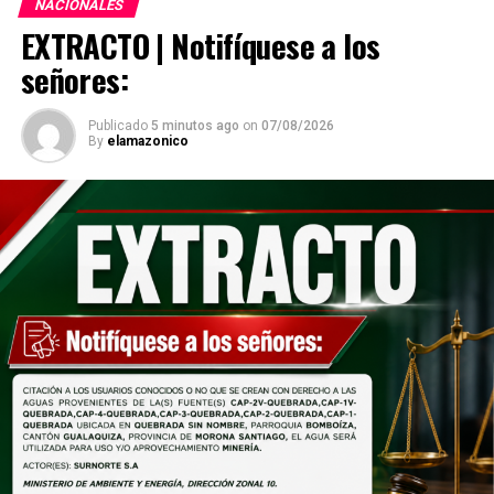
NACIONALES
EXTRACTO | Notifíquese a los
señores:
Publicado
5 minutos ago
on
07/08/2026
By
elamazonico