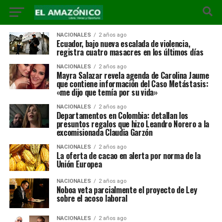
NACIONALES
2 años ago
Ecuador, bajo nueva escalada de violencia,
registra cuatro masacres en los últimos días
NACIONALES
2 años ago
Mayra Salazar revela agenda de Carolina Jaume
que contiene información del Caso Metástasis:
«me dijo que temía por su vida»
NACIONALES
2 años ago
Departamentos en Colombia: detallan los
presuntos regalos que hizo Leandro Norero a la
excomisionada Claudia Garzón
NACIONALES
2 años ago
La oferta de cacao en alerta por norma de la
Unión Europea
NACIONALES
2 años ago
Noboa veta parcialmente el proyecto de Ley
sobre el acoso laboral
NACIONALES
2 años ago