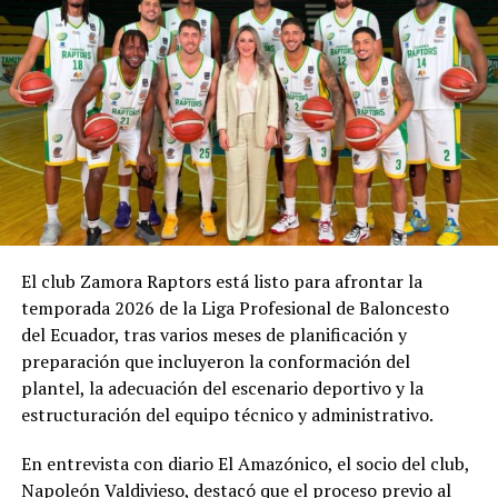
profesional de Boca Juniors.
Raúl Noriega
(1993-1994): disputó 24 partidos
oficiales, conquistó la Copa de Oro Nicolás Leoz de 1993
y jugó un Superclásico frente a River Plate.
Joffre Guerrón
(2005): formó parte de las divisiones
inferiores y la reserva del club, aunque no llegó a
debutar oficialmente con el primer equipo.
Fuente:
Vistazo
El club Zamora Raptors está listo para afrontar la
temporada 2026 de la Liga Profesional de Baloncesto
del Ecuador, tras varios meses de planificación y
preparación que incluyeron la conformación del
plantel, la adecuación del escenario deportivo y la
estructuración del equipo técnico y administrativo.
En entrevista con diario El Amazónico, el socio del club,
Napoleón Valdivieso, destacó que el proceso previo al