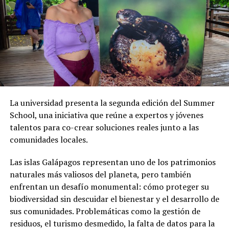
Gobierno Provincial en las elecciones seccionales de
2026, y que dará su respaldo a la candidatura de Marcos
Zambrano para dicho cargo.
“Conozco a Leonardo Rodríguez, creo que ha hecho una
gran gestión en mi pueblo, en Chone, y es uno de los
alcaldes mejor valorado en nuestra población, la gente
le tiene mucho cariño (…) Que Leonardo Rodríguez no
La universidad presenta la segunda edición del Summer
acepte ir a la Prefectura de Manabí, porque se une al
School, una iniciativa que reúne a expertos y jóvenes
candidato del oficialismo, vamos, el pueblo chonense
talentos para co-crear soluciones reales junto a las
tiene clarísimo el por qué de la decisión de Leonardo
comunidades locales.
Rodríguez”, subrayó.
Las islas Galápagos representan uno de los patrimonios
naturales más valiosos del planeta, pero también
enfrentan un desafío monumental: cómo proteger su
biodiversidad sin descuidar el bienestar y el desarrollo de
sus comunidades. Problemáticas como la gestión de
residuos, el turismo desmedido, la falta de datos para la