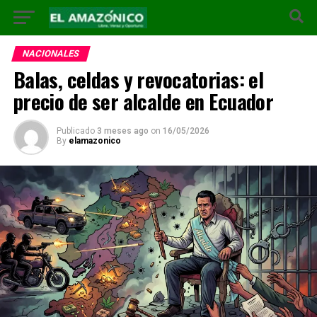
NACIONALES
Balas, celdas y revocatorias: el
precio de ser alcalde en Ecuador
Publicado
3 meses ago
on
16/05/2026
By
elamazonico