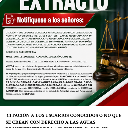
basado en retos y trabajo de campo. La primera edición
demostró el alcance del proyecto al convocar a
participantes de Costa Rica, Perú y Argentina. En esta
nueva edición se incorporan talentos de disciplinas
como turismo, biología, economía y planificación
estratégica, quienes emplearán herramientas digitales y
análisis de datos para atender las necesidades
prioritarias del territorio.
«El Summer School nace como un programa académico
con propósito. No buscamos únicamente generar
investigación, sino trabajar directamente en el
territorio, analizar sus desafíos y aportar soluciones que
fortalezcan la toma de decisiones y el desarrollo
sostenible de Galápagos», señala David Santiago Salinas
Aleaga, docente e investigador de la carrera de Turismo
de la UTPL.
CITACIÓN A LOS USUARIOS CONOCIDOS O NO QUE
SE CREAN CON DERECHO A LAS AGUAS
La metodología del programa inicia con una fase de