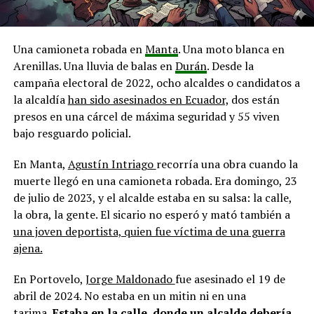
Una camioneta robada en
Manta
. Una moto blanca en
Arenillas. Una lluvia de balas en
Durán
. Desde la
campaña electoral de 2022, ocho alcaldes o candidatos a
la alcaldía
han sido asesinados en Ecuador,
dos están
presos en una cárcel de máxima seguridad y 55 viven
bajo resguardo policial.
En Manta,
Agustín Intriago
recorría una obra cuando la
muerte llegó en una camioneta robada. Era domingo, 23
de julio de 2023, y el alcalde estaba en su salsa: la calle,
la obra, la gente. El sicario no esperó y mató también a
una joven deportista, quien fue víctima de una guerra
ajena.
En Portovelo,
Jorge Maldonado
fue asesinado el 19 de
abril de 2024. No estaba en un mitin ni en una
tarima.
Estaba en la calle, donde un alcalde debería