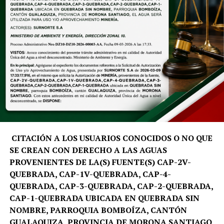
estratégica, quienes emplearán herramientas digitales y
análisis de datos para atender las necesidades
prioritarias del territorio.
«El Summer School nace como un programa académico
con propósito. No buscamos únicamente generar
investigación, sino trabajar directamente en el
territorio, analizar sus desafíos y aportar soluciones que
fortalezcan la toma de decisiones y el desarrollo
sostenible de Galápagos», señala David Santiago Salinas
Aleaga, docente e investigador de la carrera de Turismo
de la UTPL.
CITACIÓN A LOS USUARIOS CONOCIDOS O NO QUE
SE CREAN CON DERECHO A LAS AGUAS
La metodología del programa inicia con una fase de
PROVENIENTES DE LA(S) FUENTE(S) CAP-2V-
preparación virtual y culmina con una inmersión
QUEBRADA, CAP-1V-QUEBRADA, CAP-4-
académica en la isla Santa Cruz. Durante esta etapa, los
QUEBRADA, CAP-3-QUEBRADA, CAP-2-QUEBRADA,
equipos multidisciplinarios trabajarán de manera
CAP-1-QUEBRADA UBICADA EN QUEBRADA SIN
conjunta con actores estratégicos de la región, entre
NOMBRE, PARROQUIA BOMBOÍZA, CANTÓN
ellos la Fundación Charles Darwin, el Parque Nacional
GUALAQUIZA, PROVINCIA DE MORONA SANTIAGO,