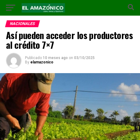
NACIONALES
Así pueden acceder los productores
al crédito 7×7
Publicado
10 meses ago
on
03/10/2025
By
elamazonico