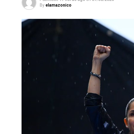
By
elamazonico