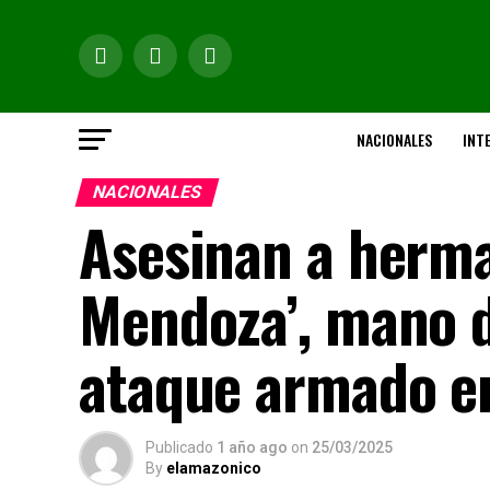
NACIONALES
INT
NACIONALES
Asesinan a herma
Mendoza’, mano d
ataque armado e
Publicado
1 año ago
on
25/03/2025
By
elamazonico