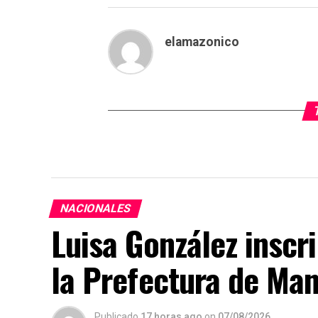
elamazonico
NACIONALES
Luisa González inscr
la Prefectura de Ma
Publicado
17 horas ago
on
07/08/2026