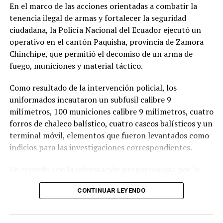
En la misma resolución, el Pleno del Consejo de la
En el marco de las acciones orientadas a combatir la
Judicatura dio por concluido el encargo del doctor
tenencia ilegal de armas y fortalecer la seguridad
Adriano Loján Zumba, quien venía desempeñándose
ciudadana, la Policía Nacional del Ecuador ejecutó un
como director provincial encargado de Loja.
operativo en el cantón Paquisha, provincia de Zamora
Chinchipe, que permitió el decomiso de un arma de
fuego, municiones y material táctico.
Como resultado de la intervención policial, los
uniformados incautaron un subfusil calibre 9
milímetros, 100 municiones calibre 9 milímetros, cuatro
forros de chaleco balístico, cuatro cascos balísticos y un
terminal móvil, elementos que fueron levantados como
indicios para las investigaciones correspondientes.
De acuerdo con la información proporcionada por la
institución policial, el operativo forma parte de las
CONTINUAR LEYENDO
estrategias permanentes para prevenir y combatir
actividades ilícitas relacionadas con la posesión y
circulación ilegal de armas de fuego, así como para