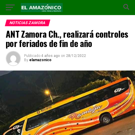
NOTICIAS ZAMORA
ANT Zamora Ch., realizará controles
por feriados de fin de año
Publicado
4 años ago
on
28/12/2022
By
elamazonico