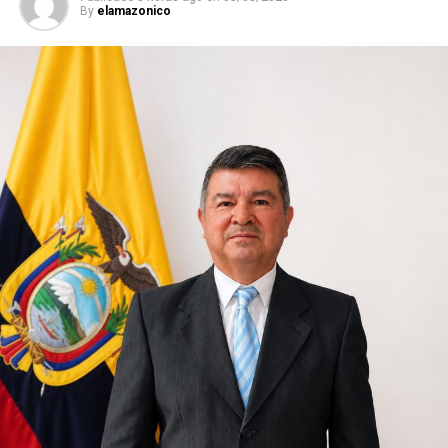
By
elamazonico