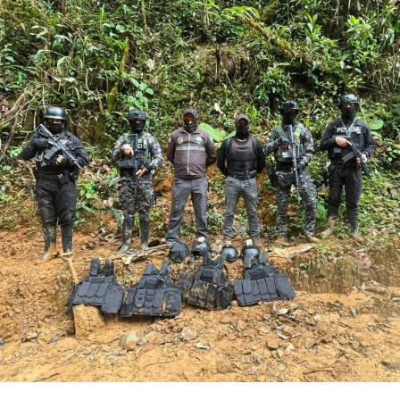
ejerció el cargo de agente fiscal durante 18 años,
experiencia que consolidó sus conocimientos en
Derecho Penal, investigación fiscal y administración de
justicia.
Como director provincial del Consejo de la Judicatura en
Loja, tendrá la responsabilidad de liderar la gestión
administrativa de la institución, coordinar las
actividades de las dependencias jurisdiccionales y
administrativas, garantizar el funcionamiento eficiente
de los servicios judiciales y ejecutar las políticas
institucionales definidas por el Pleno del Consejo de la
Judicatura.
La posesión del cargo se efectuará una vez que el
funcionario designado cumpla con los requisitos legales
y administrativos previstos en la legislación ecuatoriana
para el ejercicio de la función pública.