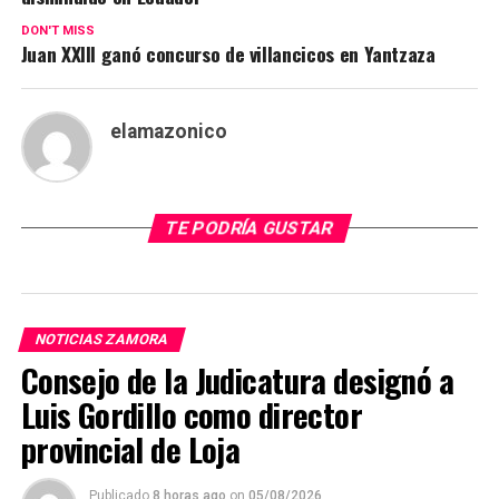
DON'T MISS
Juan XXIII ganó concurso de villancicos en Yantzaza
elamazonico
TE PODRÍA GUSTAR
NOTICIAS ZAMORA
Consejo de la Judicatura designó a
Luis Gordillo como director
provincial de Loja
Publicado
8 horas ago
on
05/08/2026