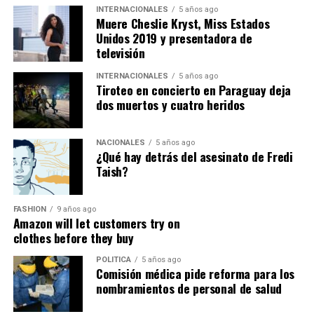
provenientes de la fuente
INTERNACIONALES
CAP-2V-QUEBRADA, CAP-
5 años ago
Muere Cheslie Kryst, Miss Estados
1V-QUEBRADA, CAP-4-QUEBRADA, CAP-3-
Unidos 2019 y presentadora de
QUEBRADA, CAP-2-QUEBRADA, CAP-1-QUEBRADA
,
televisión
ubicada en
QUEBRADA SIN NOMBRE
, parroquia
INTERNACIONALES
5 años ago
BOMBOÍZA
, cantón
GUALAQUIZA
, provincia de
Tiroteo en concierto en Paraguay deja
MORONA SANTIAGO
.
dos muertos y cuatro heridos
Con estos antecedentes, en mi calidad de Autoridad
Única del Agua a nivel desconcentrado, se:
NACIONALES
5 años ago
¿Qué hay detrás del asesinato de Fredi
Taish?
DISPONE:
1.-
Aceptar a trámite la solicitud de Autorización de Uso
FASHION
9 años ago
Amazon will let customers try on
y/o Aprovechamiento de Agua para
MINERÍA
, por
clothes before they buy
haberse emitido el Certificado de Disponibilidad de Agua
(CDA), en cumplimiento con el artículo 23 de la Ley
POLITICA
5 años ago
Comisión médica pide reforma para los
Orgánica de Recursos Hídricos, Usos y Aprovechamiento
nombramientos de personal de salud
del Agua, y en concordancia con el artículo 107 del
Reglamento General de Aplicación a la Ley. Por lo