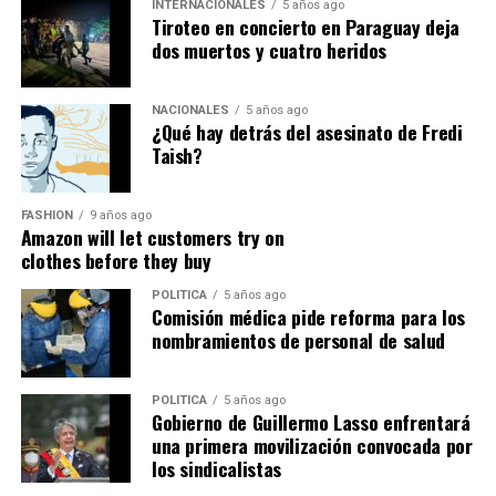
INTERNACIONALES
5 años ago
parroquia
BOMBOÍZA
, cantón
GUALAQUIZA
,
Tiroteo en concierto en Paraguay deja
provincia de
MORONA SANTIAGO
.
dos muertos y cuatro heridos
Con estos antecedentes, en mi calidad de Autoridad
Única del Agua a nivel desconcentrado, se:
NACIONALES
5 años ago
¿Qué hay detrás del asesinato de Fredi
Taish?
DISPONE:
1.-
Aceptar a trámite la solicitud de Autorización de Uso
FASHION
9 años ago
Amazon will let customers try on
y/o Aprovechamiento de Agua para
MINERÍA
, por
clothes before they buy
haberse emitido el Certificado de Disponibilidad de Agua
(CDA), en cumplimiento con el artículo 23 de la Ley
POLITICA
5 años ago
Comisión médica pide reforma para los
Orgánica de Recursos Hídricos, Usos y Aprovechamiento
nombramientos de personal de salud
del Agua, y en concordancia con el artículo 107 del
Reglamento General de Aplicación a la Ley. Por lo
expuesto, se dispone el cumplimiento de las siguientes
POLITICA
5 años ago
Gobierno de Guillermo Lasso enfrentará
diligencias.
una primera movilización convocada por
los sindicalistas
2.-
Notifíquese a los señores: