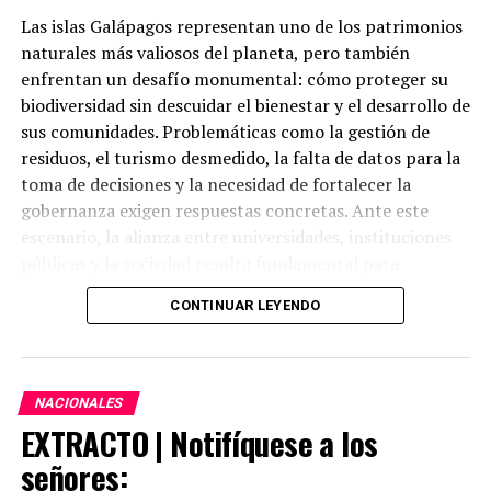
Las islas Galápagos representan uno de los patrimonios
naturales más valiosos del planeta, pero también
enfrentan un desafío monumental: cómo proteger su
biodiversidad sin descuidar el bienestar y el desarrollo de
sus comunidades. Problemáticas como la gestión de
residuos, el turismo desmedido, la falta de datos para la
toma de decisiones y la necesidad de fortalecer la
gobernanza exigen respuestas concretas. Ante este
escenario, la alianza entre universidades, instituciones
públicas y la sociedad resulta fundamental para
construir soluciones sostenibles y de largo plazo.
CONTINUAR LEYENDO
En este contexto, la educación superior está llamada a
trascender las aulas y convertirse en un motor de
cambio. Con ese propósito, la Universidad Técnica
NACIONALES
Particular de Loja (UTPL) presentó, el 30 de julio, en
EXTRACTO | Notifíquese a los
Quito, la segunda edición del
Summer School
señores:
Galápagos 2027: Co-creando el modelo de gestión