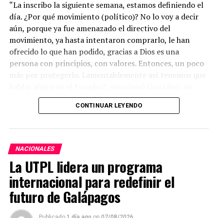
“La inscribo la siguiente semana, estamos definiendo el
día. ¿Por qué movimiento (político)? No lo voy a decir
aún, porque ya fue amenazado el directivo del
movimiento, ya hasta intentaron comprarlo, le han
ofrecido lo que han podido, gracias a Dios es una
persona con principios, con valores. Entonces, un poco
más por protegerlo. Lamentablemente así tenemos que
hablar ahora en el Ecuador”, mencionó González, en
entrevista a Los Especialistas del medio Ecuador en
CONTINUAR LEYENDO
Directo.
Dijo que es muy doloroso escuchar a la gente decir: ¿te
dejarán participar en las elecciones seccionales? No
NACIONALES
obstante, enfatizó que quien la tiene que dejar
La UTPL lidera un programa
participar es el pueblo ecuatoriano.
internacional para redefinir el
“Ustedes son los que me deben permitir o no participar,
futuro de Galápagos
el pueblo manabita en este caso (…) Pero ya hay un
candidato ahí, que ha aceptado ir a la Prefectura de
Publicado
1 día ago
on
07/08/2026