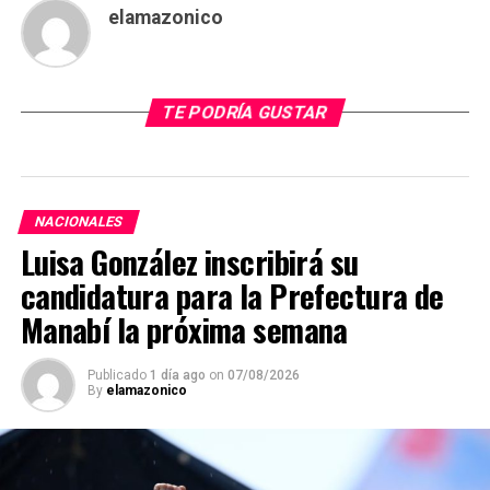
elamazonico
TE PODRÍA GUSTAR
NACIONALES
Luisa González inscribirá su
candidatura para la Prefectura de
Manabí la próxima semana
Publicado
1 día ago
on
07/08/2026
By
elamazonico