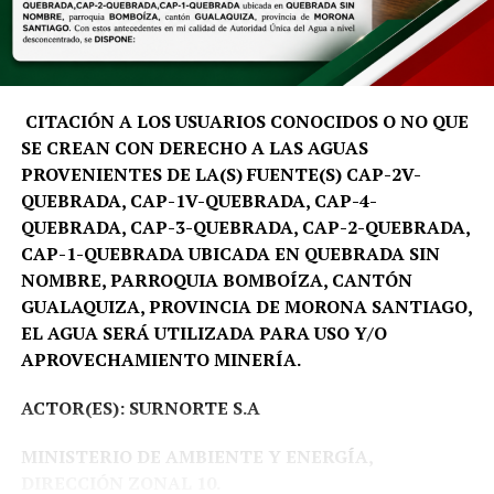
territorio, analizar sus desafíos y aportar soluciones que
fortalezcan la toma de decisiones y el desarrollo
sostenible de Galápagos», señala David Santiago Salinas
Aleaga, docente e investigador de la carrera de Turismo
de la UTPL.
CITACIÓN A LOS USUARIOS CONOCIDOS O NO QUE
SE CREAN CON DERECHO A LAS AGUAS
La metodología del programa inicia con una fase de
PROVENIENTES DE LA(S) FUENTE(S) CAP-2V-
preparación virtual y culmina con una inmersión
QUEBRADA, CAP-1V-QUEBRADA, CAP-4-
académica en la isla Santa Cruz. Durante esta etapa, los
QUEBRADA, CAP-3-QUEBRADA, CAP-2-QUEBRADA,
equipos multidisciplinarios trabajarán de manera
CAP-1-QUEBRADA UBICADA EN QUEBRADA SIN
conjunta con actores estratégicos de la región, entre
NOMBRE, PARROQUIA BOMBOÍZA, CANTÓN
ellos la Fundación Charles Darwin, el Parque Nacional
GUALAQUIZA, PROVINCIA DE MORONA SANTIAGO,
Galápagos, la Cámara de Comercio local, organizaciones
EL AGUA SERÁ UTILIZADA PARA USO Y/O
sociales y emprendedores. Este trabajo colaborativo
APROVECHAMIENTO MINERÍA.
permitirá que las propuestas se construyan desde la
realidad del territorio y cuenten con mayores
ACTOR(ES): SURNORTE S.A
posibilidades de implementación.
MINISTERIO DE AMBIENTE Y ENERGÍA,
«Galápagos es un laboratorio vivo donde convergen
DIRECCIÓN ZONAL 10.