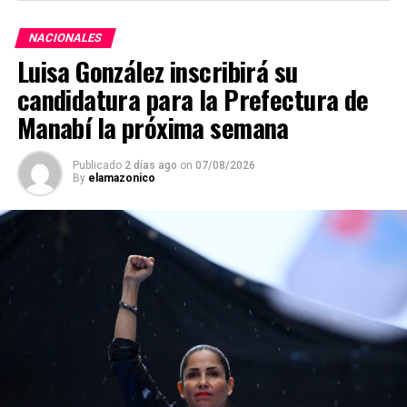
NACIONALES
Luisa González inscribirá su
candidatura para la Prefectura de
Manabí la próxima semana
Publicado
2 días ago
on
07/08/2026
By
elamazonico