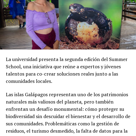
Gobierno Provincial en las elecciones seccionales de
2026, y que dará su respaldo a la candidatura de Marcos
Zambrano para dicho cargo.
“Conozco a Leonardo Rodríguez, creo que ha hecho una
gran gestión en mi pueblo, en Chone, y es uno de los
alcaldes mejor valorado en nuestra población, la gente
le tiene mucho cariño (…) Que Leonardo Rodríguez no
La universidad presenta la segunda edición del Summer
acepte ir a la Prefectura de Manabí, porque se une al
School, una iniciativa que reúne a expertos y jóvenes
candidato del oficialismo, vamos, el pueblo chonense
talentos para co-crear soluciones reales junto a las
tiene clarísimo el por qué de la decisión de Leonardo
comunidades locales.
Rodríguez”, subrayó.
Las islas Galápagos representan uno de los patrimonios
naturales más valiosos del planeta, pero también
enfrentan un desafío monumental: cómo proteger su
biodiversidad sin descuidar el bienestar y el desarrollo de
sus comunidades. Problemáticas como la gestión de
residuos, el turismo desmedido, la falta de datos para la