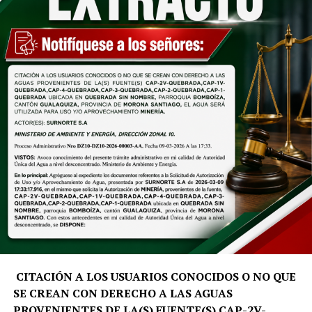
basado en retos y trabajo de campo. La primera edición
demostró el alcance del proyecto al convocar a
participantes de Costa Rica, Perú y Argentina. En esta
nueva edición se incorporan talentos de disciplinas
como turismo, biología, economía y planificación
estratégica, quienes emplearán herramientas digitales y
análisis de datos para atender las necesidades
prioritarias del territorio.
«El Summer School nace como un programa académico
con propósito. No buscamos únicamente generar
investigación, sino trabajar directamente en el
territorio, analizar sus desafíos y aportar soluciones que
fortalezcan la toma de decisiones y el desarrollo
sostenible de Galápagos», señala David Santiago Salinas
Aleaga, docente e investigador de la carrera de Turismo
de la UTPL.
CITACIÓN A LOS USUARIOS CONOCIDOS O NO QUE
SE CREAN CON DERECHO A LAS AGUAS
La metodología del programa inicia con una fase de
PROVENIENTES DE LA(S) FUENTE(S) CAP-2V-