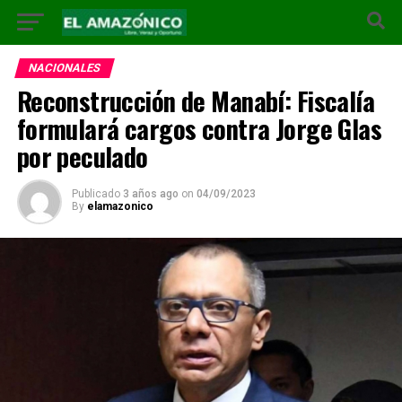
NACIONALES
Reconstrucción de Manabí: Fiscalía
formulará cargos contra Jorge Glas
por peculado
Publicado
3 años ago
on
04/09/2023
By
elamazonico