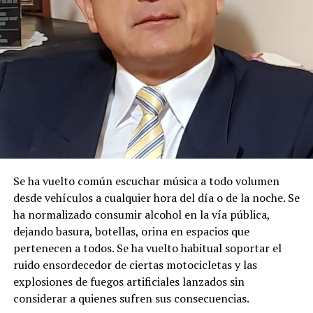
Con estos antecedentes, en mi calidad de Autoridad
Única del Agua a nivel desconcentrado, se:
DISPONE:
1.-
Aceptar a trámite la solicitud de Autorización de Uso
y/o Aprovechamiento de Agua para
MINERÍA
, por
haberse emitido el Certificado de Disponibilidad de Agua
(CDA), en cumplimiento con el artículo 23 de la Ley
Orgánica de Recursos Hídricos, Usos y Aprovechamiento
del Agua, y en concordancia con el artículo 107 del
Se ha vuelto común escuchar música a todo volumen
Reglamento General de Aplicación a la Ley. Por lo
desde vehículos a cualquier hora del día o de la noche. Se
expuesto, se dispone el cumplimiento de las siguientes
ha normalizado consumir alcohol en la vía pública,
diligencias.
dejando basura, botellas, orina en espacios que
pertenecen a todos. Se ha vuelto habitual soportar el
2.-
Notifíquese a los señores:
ruido ensordecedor de ciertas motocicletas y las
explosiones de fuegos artificiales lanzados sin
MARIA ROSARIO SANCHEZ BUCLE
considerar a quienes sufren sus consecuencias.
JAIME ELICIO PILLACELA MALLA