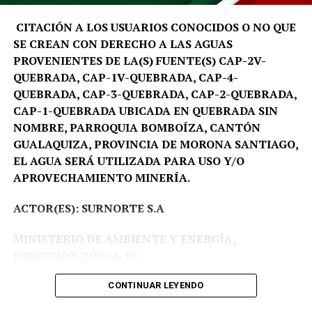
igualmente; están entusiasmados y emocionados porque
van a conocer muchos lugares que ellos no han
CITACIÓN A LOS USUARIOS CONOCIDOS O NO QUE
conocido», expresó.
SE CREAN CON DERECHO A LAS AGUAS
PROVENIENTES DE LA(S) FUENTE(S) CAP-2V-
QUEBRADA, CAP-1V-QUEBRADA, CAP-4-
QUEBRADA, CAP-3-QUEBRADA, CAP-2-QUEBRADA,
CAP-1-QUEBRADA UBICADA EN QUEBRADA SIN
NOMBRE, PARROQUIA BOMBOÍZA, CANTÓN
GUALAQUIZA, PROVINCIA DE MORONA SANTIAGO,
EL AGUA SERÁ UTILIZADA PARA USO Y/O
APROVECHAMIENTO MINERÍA.
ACTOR(ES): SURNORTE S.A
MINISTERIO DE AMBIENTE Y ENERGÍA,
DIRECCIÓN ZONAL 10.
Proceso Administrativo Nro DZ10-DZ10-2026-
CONTINUAR LEYENDO
00003-AA.