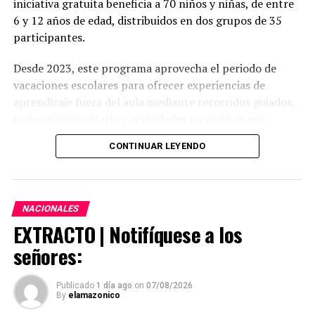
iniciativa gratuita beneficia a 70 niños y niñas, de entre
6 y 12 años de edad, distribuidos en dos grupos de 35
participantes.
Desde 2023, este programa aprovecha el periodo de
vacaciones escolares para ofrecer experiencias de
aprendizaje fuera del aula mediante recorridos guiados,
turismo comunitario y actividades recreativas que
fortalecen el sentido de pertenencia de los
CONTINUAR LEYENDO
participantes, conocen la historia, el patrimonio y los
atractivos turísticos del cantón.
NACIONALES
EXTRACTO | Notifíquese a los
Cronograma de actividades de la cuarta edición del
señores:
programa vacional
Grupo 1
Grupo 2
Publicado
1 día ago
on
07/08/2026
Miércoles 05 de agosto de
Miércoles 12 de agosto de
By
elamazonico
2026
2026