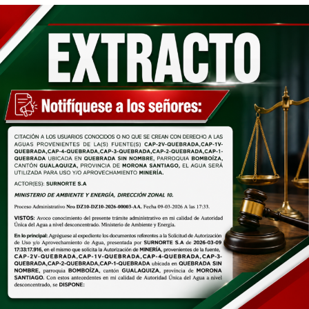
Jueves 06 de agosto de 2026
Jueves 13 de agosto de
2026
Viernes 07 de agosto de 2026
Viernes 14 de agosto de
2026
El director de Turismo , Mgtr. Diego Olmedo, destacó
que el programa fue concebido para fortalecer el
turismo local desde la niñez, permitiendo que los
participantes conozcan los atractivos del cantón y se
conviertan en pequeños promotores turísticos.
Por su parte, Silvia Sarango, madre de familia, destacó
que el programa representa una valiosa oportunidad
para que los niños aprendan mientras disfrutan de sus
vacaciones, razón por la que su hija participa por
segundo año consecutivo. De igual manera, Alexandra
Sánchez agradeció por impulsar estos espacios y
manifestó: «Mi hija está súper feliz, mi sobrino