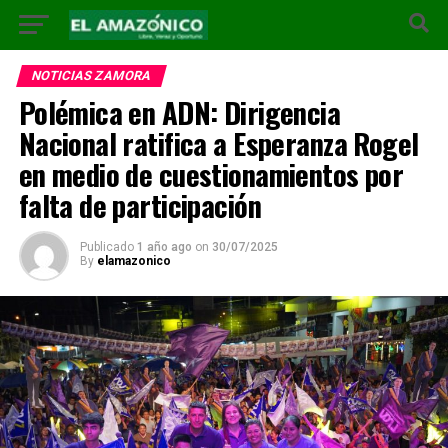
NOTICIAS ZAMORA
Polémica en ADN: Dirigencia
Nacional ratifica a Esperanza Rogel
en medio de cuestionamientos por
falta de participación
Publicado
1 año ago
on
30/07/2025
By
elamazonico