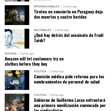
Habló desde la gratitud.
INTERNACIONALES
5 años ago
Tiroteo en concierto en Paraguay deja
dos muertos y cuatro heridos
Recordó que durante los días más difíciles miles de
personas llegaron desde diferentes provincias para
ayudar a remover escombros, entregar alimentos, donar
NACIONALES
5 años ago
¿Qué hay detrás del asesinato de Fredi
combustible, prestar maquinaria o simplemente abrazar
Taish?
a quienes habían perdido absolutamente todo.
Éder Tiwi continuó el homenaje recordando que la
FASHION
9 años ago
Amazon will let customers try on
tragedia también mostró el rostro más humano del
clothes before they buy
Ecuador.
POLITICA
5 años ago
Bomberos.
Comisión médica pide reforma para los
nombramientos de personal de salud
Policías.
POLITICA
5 años ago
Militares.
Gobierno de Guillermo Lasso enfrentará
una primera movilización convocada por
Paramédicos.
los sindicalistas