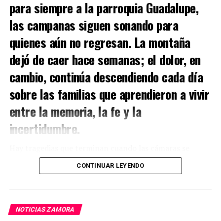
para siempre a la parroquia Guadalupe,
las campanas siguen sonando para
quienes aún no regresan. La montaña
dejó de caer hace semanas; el dolor, en
cambio, continúa descendiendo cada día
sobre las familias que aprendieron a vivir
entre la memoria, la fe y la
incertidumbre.
Hay tragedias que terminan cuando las cámaras se
apagan.
CONTINUAR LEYENDO
Y hay otras que apenas comienzan.
En Kantzama Bajo, la madrugada del 4 de julio de 2026
NOTICIAS ZAMORA
no solo sepultó viviendas bajo toneladas de tierra y roca.