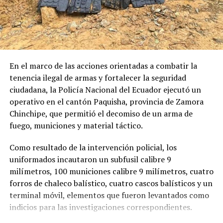
Cada nombre resonó como una campana.
La posesión del cargo se efectuará una vez que el
funcionario designado cumpla con los requisitos legales
Cada nombre provocó un nuevo llanto.
y administrativos previstos en la legislación ecuatoriana
para el ejercicio de la función pública.
Porque detrás de cada víctima existe una mesa con un
puesto vacío, una habitación que permanece intacta y
En la misma resolución, el Pleno del Consejo de la
En el marco de las acciones orientadas a combatir la
una familia que todavía conversa con fotografías.
Judicatura dio por concluido el encargo del doctor
tenencia ilegal de armas y fortalecer la seguridad
Adriano Loján Zumba, quien venía desempeñándose
ciudadana, la Policía Nacional del Ecuador ejecutó un
Pero hubo un instante particularmente doloroso.
como director provincial encargado de Loja.
operativo en el cantón Paquisha, provincia de Zamora
Chinchipe, que permitió el decomiso de un arma de
Cuando terminaron de leer los trece nombres
fuego, municiones y material táctico.
recuperados, el silencio volvió a ocupar el lugar de las
palabras.
Como resultado de la intervención policial, los
uniformados incautaron un subfusil calibre 9
Era el espacio reservado para quienes aún permanecen
milímetros, 100 municiones calibre 9 milímetros, cuatro
desaparecidos.
forros de chaleco balístico, cuatro cascos balísticos y un
Liliana Tiwi Kuji.
terminal móvil, elementos que fueron levantados como
indicios para las investigaciones correspondientes.
Franklin Quezada.