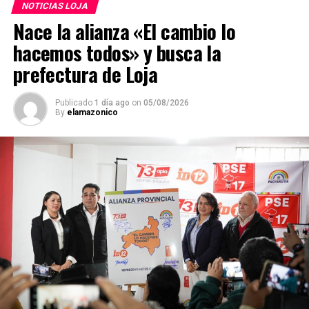
NOTICIAS LOJA
Nace la alianza «El cambio lo
hacemos todos» y busca la
prefectura de Loja
Publicado
1 día ago
on
05/08/2026
By
elamazonico