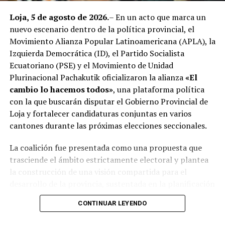
Loja, 5 de agosto de 2026.
– En un acto que marca un
nuevo escenario dentro de la política provincial, el
Movimiento Alianza Popular Latinoamericana (APLA), la
Izquierda Democrática (ID), el Partido Socialista
Ecuatoriano (PSE) y el Movimiento de Unidad
Plurinacional Pachakutik oficializaron la alianza
«El
cambio lo hacemos todos»
, una plataforma política
con la que buscarán disputar el Gobierno Provincial de
Loja y fortalecer candidaturas conjuntas en varios
cantones durante las próximas elecciones seccionales.
La coalición fue presentada como una propuesta que
trasciende el ámbito estrictamente electoral y plantea
la construcción de una visión compartida para el
desarrollo de la provincia, sustentada en la planificación
estratégica, la transparencia en la gestión pública, la
CONTINUAR LEYENDO
participación ciudadana y el fortalecimiento de la
identidad lojana como eje articulador del progreso