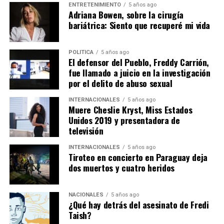
desarrollados en años anteriores, ya que anteriormente
ENTRETENIMIENTO
5 años ago
las reuniones se realizaban por facultades o carreras
Adriana Bowen, sobre la cirugía
específicas. En esta ocasión, el evento congregará a
bariátrica: Siento que recuperé mi vida
graduados de todas las áreas del conocimiento,
consolidándose como una gran celebración institucional
POLITICA
5 años ago
que busca fortalecer la comunidad UTPL Alumni.
El defensor del Pueblo, Freddy Carrión,
fue llamado a juicio en la investigación
Santos señaló que mantener una relación permanente
por el delito de abuso sexual
con los graduados constituye un eje estratégico para la
INTERNACIONALES
5 años ago
universidad. Explicó que actualmente la institución
Muere Cheslie Kryst, Miss Estados
cuenta con más de 120.000 graduados, distribuidos en
Unidos 2019 y presentadora de
televisión
diferentes provincias del Ecuador y varios países del
mundo, muchos de los cuales desempeñan funciones de
INTERNACIONALES
5 años ago
liderazgo en instituciones públicas, empresas privadas,
Tiroteo en concierto en Paraguay deja
organizaciones no gubernamentales y centros
dos muertos y cuatro heridos
académicos.
NACIONALES
5 años ago
Indicó que este vínculo permite retroalimentar los
¿Qué hay detrás del asesinato de Fredi
procesos de formación universitaria, actualizar los
Taish?