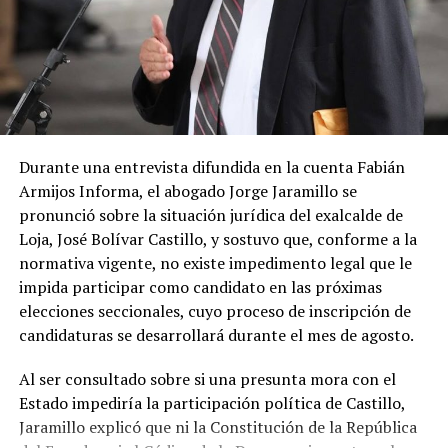
político.
Por su parte, Pablo Romero, director provincial de
APLA, explicó que la alianza es el resultado de un
proceso de diálogo entre organizaciones políticas y
diversos colectivos ciudadanos. Destacó que el acuerdo
pretende consolidar una propuesta capaz de fortalecer
Durante una entrevista difundida en la cuenta Fabián
la participación democrática y generar condiciones para
Armijos Informa, el abogado Jorge Jaramillo se
un desarrollo sostenible e inclusivo.
pronunció sobre la situación jurídica del exalcalde de
Loja, José Bolívar Castillo, y sostuvo que, conforme a la
La alianza también definió acuerdos para varias
normativa vigente, no existe impedimento legal que le
dignidades cantonales. En los cantones de
Calvas,
impida participar como candidato en las próximas
Catamayo, Chaguarpamba y Espíndola
se
elecciones seccionales, cuyo proceso de inscripción de
establecieron candidaturas conjuntas, mientras que en
candidaturas se desarrollará durante el mes de agosto.
el cantón Loja participarán de manera coordinada
APLA, Izquierda Democrática y el Partido Socialista
Al ser consultado sobre si una presunta mora con el
Ecuatoriano
.
Estado impediría la participación política de Castillo,
Jaramillo explicó que ni la Constitución de la República
Asimismo, se conformaron alianzas específicas en otros