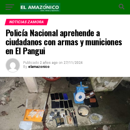
NOTICIAS ZAMORA
Policía Nacional aprehende a
ciudadanos con armas y municiones
en El Pangui
Publicado
2 años ago
on
27/11/2024
By
elamazonico