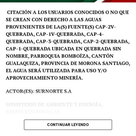
igualmente; están entusiasmados y emocionados porque
van a conocer muchos lugares que ellos no han
CITACIÓN A LOS USUARIOS CONOCIDOS O NO QUE
conocido», expresó.
SE CREAN CON DERECHO A LAS AGUAS
PROVENIENTES DE LA(S) FUENTE(S) CAP-2V-
QUEBRADA, CAP-1V-QUEBRADA, CAP-4-
QUEBRADA, CAP-3-QUEBRADA, CAP-2-QUEBRADA,
CAP-1-QUEBRADA UBICADA EN QUEBRADA SIN
NOMBRE, PARROQUIA BOMBOÍZA, CANTÓN
GUALAQUIZA, PROVINCIA DE MORONA SANTIAGO,
EL AGUA SERÁ UTILIZADA PARA USO Y/O
APROVECHAMIENTO MINERÍA.
ACTOR(ES): SURNORTE S.A
MINISTERIO DE AMBIENTE Y ENERGÍA,
DIRECCIÓN ZONAL 10.
Proceso Administrativo Nro DZ10-DZ10-2026-
CONTINUAR LEYENDO
00003-AA.