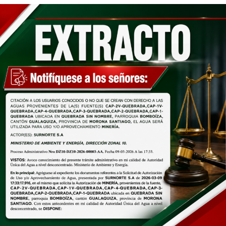
Jueves 06 de agosto de 2026
Jueves 13 de agosto de
2026
Viernes 07 de agosto de 2026
Viernes 14 de agosto de
2026
El director de Turismo , Mgtr. Diego Olmedo, destacó
que el programa fue concebido para fortalecer el
turismo local desde la niñez, permitiendo que los
participantes conozcan los atractivos del cantón y se
conviertan en pequeños promotores turísticos.
Por su parte, Silvia Sarango, madre de familia, destacó
que el programa representa una valiosa oportunidad
para que los niños aprendan mientras disfrutan de sus
vacaciones, razón por la que su hija participa por
segundo año consecutivo. De igual manera, Alexandra
Sánchez agradeció por impulsar estos espacios y
manifestó: «Mi hija está súper feliz, mi sobrino