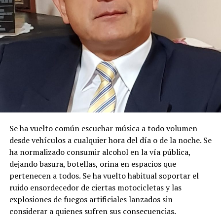
Con estos antecedentes, en mi calidad de Autoridad
Única del Agua a nivel desconcentrado, se:
DISPONE:
1.-
Aceptar a trámite la solicitud de Autorización de Uso
y/o Aprovechamiento de Agua para
MINERÍA
, por
haberse emitido el Certificado de Disponibilidad de Agua
(CDA), en cumplimiento con el artículo 23 de la Ley
Orgánica de Recursos Hídricos, Usos y Aprovechamiento
del Agua, y en concordancia con el artículo 107 del
Se ha vuelto común escuchar música a todo volumen
Reglamento General de Aplicación a la Ley. Por lo
desde vehículos a cualquier hora del día o de la noche. Se
expuesto, se dispone el cumplimiento de las siguientes
ha normalizado consumir alcohol en la vía pública,
diligencias.
dejando basura, botellas, orina en espacios que
pertenecen a todos. Se ha vuelto habitual soportar el
2.-
Notifíquese a los señores:
ruido ensordecedor de ciertas motocicletas y las
explosiones de fuegos artificiales lanzados sin
MARIA ROSARIO SANCHEZ BUCLE
considerar a quienes sufren sus consecuencias.
JAIME ELICIO PILLACELA MALLA