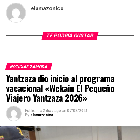
elamazonico
TE PODRÍA GUSTAR
NOTICIAS ZAMORA
Yantzaza dio inicio al programa
vacacional «Wekain El Pequeño
Viajero Yantzaza 2026»
Publicado
2 días ago
on
07/08/2026
By
elamazonico