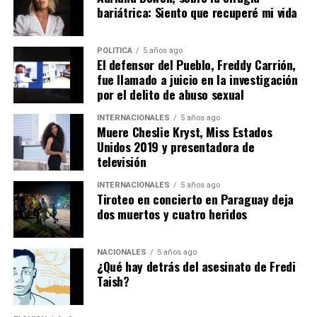
conforme a los protocolos establecidos, con el
bariátrica: Siento que recuperé mi vida
propósito de que las autoridades competentes
Y mientras no aparezcan, para sus familias la tragedia
desarrollen las diligencias investigativas y determinen
continuará ocurriendo cada amanecer.
POLITICA
5 años ago
su procedencia, posible utilización y eventuales
El defensor del Pueblo, Freddy Carrión,
La solidaridad llegó antes que el
responsabilidades penales.
fue llamado a juicio en la investigación
por el delito de abuso sexual
olvido
INTERNACIONALES
5 años ago
Muere Cheslie Kryst, Miss Estados
Cuando Rosa Pineda tomó el micrófono, no habló desde
Unidos 2019 y presentadora de
el resentimiento.
televisión
Habló desde la gratitud.
INTERNACIONALES
5 años ago
Tiroteo en concierto en Paraguay deja
dos muertos y cuatro heridos
Recordó que durante los días más difíciles miles de
personas llegaron desde diferentes provincias para
ayudar a remover escombros, entregar alimentos, donar
NACIONALES
5 años ago
¿Qué hay detrás del asesinato de Fredi
combustible, prestar maquinaria o simplemente abrazar
Taish?
a quienes habían perdido absolutamente todo.