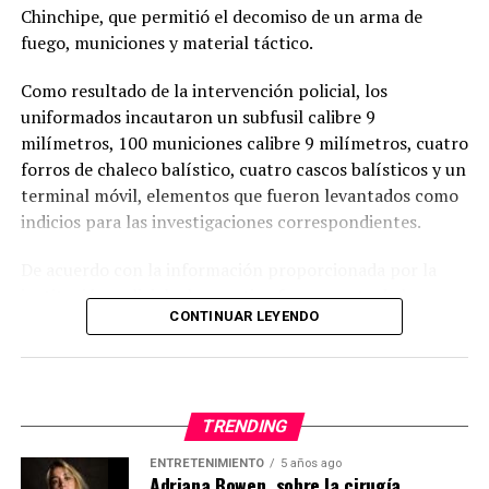
Chinchipe, que permitió el decomiso de un arma de
Cuando terminaron de leer los trece nombres
fuego, municiones y material táctico.
recuperados, el silencio volvió a ocupar el lugar de las
palabras.
Como resultado de la intervención policial, los
uniformados incautaron un subfusil calibre 9
Era el espacio reservado para quienes aún permanecen
milímetros, 100 municiones calibre 9 milímetros, cuatro
desaparecidos.
forros de chaleco balístico, cuatro cascos balísticos y un
Liliana Tiwi Kuji.
terminal móvil, elementos que fueron levantados como
indicios para las investigaciones correspondientes.
Franklin Quezada.
De acuerdo con la información proporcionada por la
Mayla Vera Amay.
institución policial, el operativo forma parte de las
CONTINUAR LEYENDO
estrategias permanentes para prevenir y combatir
Marjury Ortiz Tacuri.
actividades ilícitas relacionadas con la posesión y
circulación ilegal de armas de fuego, así como para
Luis Miguel Granda Tuza.
reducir los factores de riesgo que afectan la seguridad
pública en la provincia.
TRENDING
Ivonne Margareth Panchi Rodríguez.
ENTRETENIMIENTO
5 años ago
Los indicios fueron puestos bajo cadena de custodia
Adriana Bowen, sobre la cirugía
Ellos siguen sin regresar.