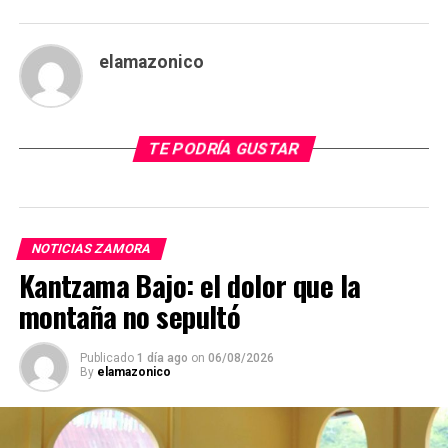
elamazonico
TE PODRÍA GUSTAR
NOTICIAS ZAMORA
Kantzama Bajo: el dolor que la
montaña no sepultó
Publicado
1 día ago
on
06/08/2026
By
elamazonico