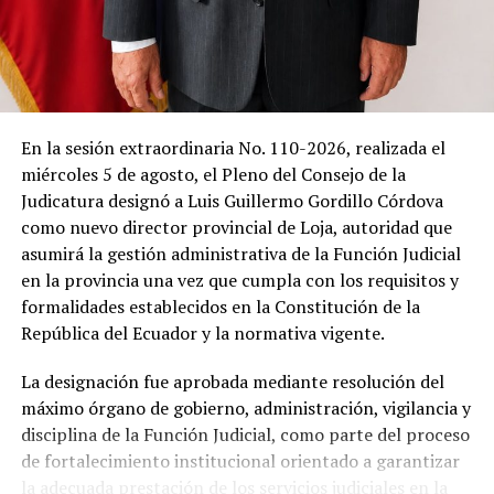
observarse las cicatrices del deslave.
Allí, en medio del silencio, el padre Telmo Vinicio Girón
inició la eucaristía.
Las primeras palabras apenas lograron romper la
En la sesión extraordinaria No. 110-2026, realizada el
quietud.
miércoles 5 de agosto, el Pleno del Consejo de la
Judicatura designó a Luis Guillermo Gordillo Córdova
Después llegaron las lágrimas.
como nuevo director provincial de Loja, autoridad que
asumirá la gestión administrativa de la Función Judicial
Porque cuando una comunidad pierde diecinueve vidas
en la provincia una vez que cumpla con los requisitos y
en una sola madrugada, las oraciones dejan de ser un
formalidades establecidos en la Constitución de la
ritual religioso para convertirse en un acto colectivo de
República del Ecuador y la normativa vigente.
supervivencia.
La designación fue aprobada mediante resolución del
Hay nombres que ya descansan. Hay
máximo órgano de gobierno, administración, vigilancia y
disciplina de la Función Judicial, como parte del proceso
otros que siguen esperando
de fortalecimiento institucional orientado a garantizar
la adecuada prestación de los servicios judiciales en la