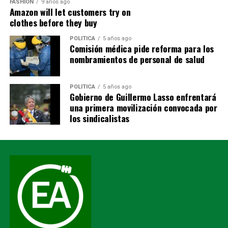
Éder Tiwi continuó el homenaje recordando que la
FASHION
9 años ago
Amazon will let customers try on
tragedia también mostró el rostro más humano del
clothes before they buy
Ecuador.
POLITICA
5 años ago
Bomberos.
Comisión médica pide reforma para los
nombramientos de personal de salud
Policías.
POLITICA
5 años ago
Militares.
Gobierno de Guillermo Lasso enfrentará
una primera movilización convocada por
Paramédicos.
los sindicalistas
Médicos.
Voluntarios.
Funcionarios públicos.
Conductores de maquinaria pesada.
Empresas privadas.