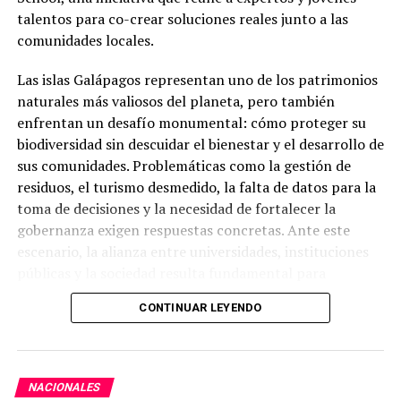
candidato del oficialismo, vamos, el pueblo chonense
talentos para co-crear soluciones reales junto a las
tiene clarísimo el por qué de la decisión de Leonardo
comunidades locales.
Rodríguez”, subrayó.
Las islas Galápagos representan uno de los patrimonios
naturales más valiosos del planeta, pero también
enfrentan un desafío monumental: cómo proteger su
biodiversidad sin descuidar el bienestar y el desarrollo de
sus comunidades. Problemáticas como la gestión de
residuos, el turismo desmedido, la falta de datos para la
toma de decisiones y la necesidad de fortalecer la
gobernanza exigen respuestas concretas. Ante este
escenario, la alianza entre universidades, instituciones
públicas y la sociedad resulta fundamental para
construir soluciones sostenibles y de largo plazo.
CONTINUAR LEYENDO
En este contexto, la educación superior está llamada a
trascender las aulas y convertirse en un motor de
cambio. Con ese propósito, la Universidad Técnica
NACIONALES
Particular de Loja (UTPL) presentó, el 30 de julio, en