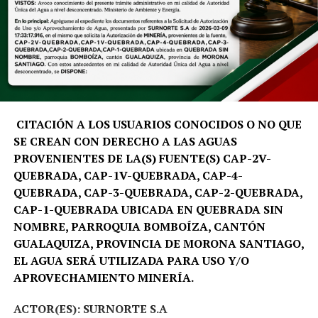
con propósito. No buscamos únicamente generar
investigación, sino trabajar directamente en el
territorio, analizar sus desafíos y aportar soluciones que
fortalezcan la toma de decisiones y el desarrollo
sostenible de Galápagos», señala David Santiago Salinas
Aleaga, docente e investigador de la carrera de Turismo
de la UTPL.
CITACIÓN A LOS USUARIOS CONOCIDOS O NO QUE
SE CREAN CON DERECHO A LAS AGUAS
La metodología del programa inicia con una fase de
PROVENIENTES DE LA(S) FUENTE(S) CAP-2V-
preparación virtual y culmina con una inmersión
QUEBRADA, CAP-1V-QUEBRADA, CAP-4-
académica en la isla Santa Cruz. Durante esta etapa, los
QUEBRADA, CAP-3-QUEBRADA, CAP-2-QUEBRADA,
equipos multidisciplinarios trabajarán de manera
CAP-1-QUEBRADA UBICADA EN QUEBRADA SIN
conjunta con actores estratégicos de la región, entre
NOMBRE, PARROQUIA BOMBOÍZA, CANTÓN
ellos la Fundación Charles Darwin, el Parque Nacional
GUALAQUIZA, PROVINCIA DE MORONA SANTIAGO,
Galápagos, la Cámara de Comercio local, organizaciones
EL AGUA SERÁ UTILIZADA PARA USO Y/O
sociales y emprendedores. Este trabajo colaborativo
APROVECHAMIENTO MINERÍA.
permitirá que las propuestas se construyan desde la
realidad del territorio y cuenten con mayores
ACTOR(ES): SURNORTE S.A