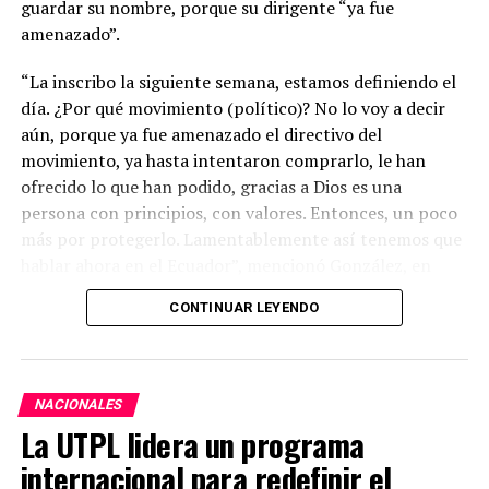
guardar su nombre, porque su dirigente “ya fue
amenazado”.
“La inscribo la siguiente semana, estamos definiendo el
día. ¿Por qué movimiento (político)? No lo voy a decir
aún, porque ya fue amenazado el directivo del
movimiento, ya hasta intentaron comprarlo, le han
ofrecido lo que han podido, gracias a Dios es una
persona con principios, con valores. Entonces, un poco
más por protegerlo. Lamentablemente así tenemos que
hablar ahora en el Ecuador”, mencionó González, en
entrevista a Los Especialistas del medio Ecuador en
CONTINUAR LEYENDO
Directo.
Dijo que es muy doloroso escuchar a la gente decir: ¿te
dejarán participar en las elecciones seccionales? No
NACIONALES
obstante, enfatizó que quien la tiene que dejar
La UTPL lidera un programa
participar es el pueblo ecuatoriano.
internacional para redefinir el