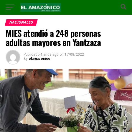
NACIONALES
MIES atendió a 248 personas
adultas mayores en Yantzaza
Publicado
4 años ago
on
17/08/2022
By
elamazonico