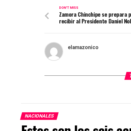
DON'T MISS
Zamora Chinchipe se prepara 
recibir al Presidente Daniel N
elamazonico
NACIONALES
Estos son los seis a