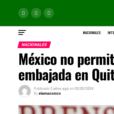
NACIONALES
INT
NACIONALES
México no permit
embajada en Quit
Publicado
2 años ago
on
02/03/2024
By
elamazonico