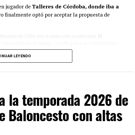
en jugador de
Talleres de Córdoba, donde iba a
ro finalmente optó por aceptar la propuesta de
l Mundial de 2026 con la selección ecuatoriana.
El
e Selección de Ecuador
, con
49 goles en 102 partidos
.
ria internacional tras defender las camisetas
INUAR LEYENDO
 Tigres UANL, Fenerbahçe, Internacional y
 en Boca Juniors
ia la temporada 2026 de
e en el
tercer futbolista ecuatoriano
que
ors.
de Baloncesto con altas
tidos oficiales, conquistó la Copa de Oro Nicolás
a River Plate.