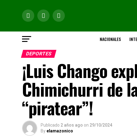
NACIONALES
INT
DEPORTES
¡Luis Chango exp
Chimichurri de la
“piratear”!
Publicado
2 años ago
on
29/10/2024
By
elamazonico