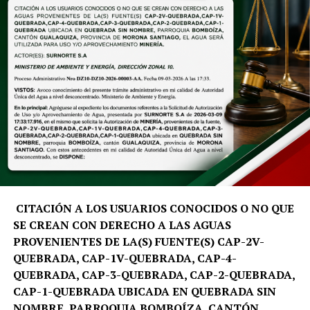
como turismo, biología, economía y planificación
estratégica, quienes emplearán herramientas digitales y
análisis de datos para atender las necesidades
prioritarias del territorio.
«El Summer School nace como un programa académico
con propósito. No buscamos únicamente generar
investigación, sino trabajar directamente en el
territorio, analizar sus desafíos y aportar soluciones que
fortalezcan la toma de decisiones y el desarrollo
sostenible de Galápagos», señala David Santiago Salinas
Aleaga, docente e investigador de la carrera de Turismo
de la UTPL.
CITACIÓN A LOS USUARIOS CONOCIDOS O NO QUE
SE CREAN CON DERECHO A LAS AGUAS
La metodología del programa inicia con una fase de
PROVENIENTES DE LA(S) FUENTE(S) CAP-2V-
preparación virtual y culmina con una inmersión
QUEBRADA, CAP-1V-QUEBRADA, CAP-4-
académica en la isla Santa Cruz. Durante esta etapa, los
QUEBRADA, CAP-3-QUEBRADA, CAP-2-QUEBRADA,
equipos multidisciplinarios trabajarán de manera
CAP-1-QUEBRADA UBICADA EN QUEBRADA SIN
conjunta con actores estratégicos de la región, entre
NOMBRE, PARROQUIA BOMBOÍZA, CANTÓN