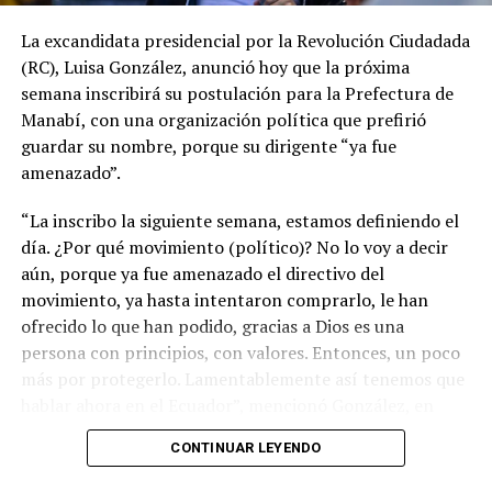
La excandidata presidencial por la Revolución Ciudadada
(RC), Luisa González, anunció hoy que la próxima
semana inscribirá su postulación para la Prefectura de
Manabí, con una organización política que prefirió
guardar su nombre, porque su dirigente “ya fue
amenazado”.
“La inscribo la siguiente semana, estamos definiendo el
día. ¿Por qué movimiento (político)? No lo voy a decir
aún, porque ya fue amenazado el directivo del
movimiento, ya hasta intentaron comprarlo, le han
ofrecido lo que han podido, gracias a Dios es una
persona con principios, con valores. Entonces, un poco
más por protegerlo. Lamentablemente así tenemos que
hablar ahora en el Ecuador”, mencionó González, en
entrevista a Los Especialistas del medio Ecuador en
CONTINUAR LEYENDO
Directo.