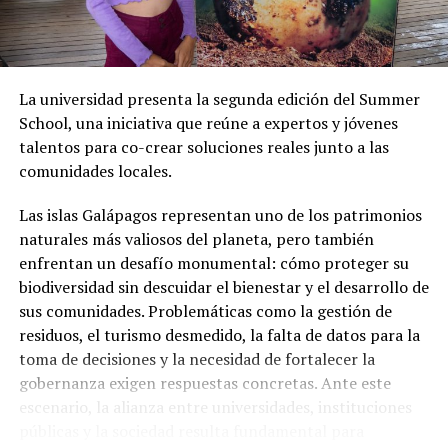
“Conozco a Leonardo Rodríguez, creo que ha hecho una
gran gestión en mi pueblo, en Chone, y es uno de los
alcaldes mejor valorado en nuestra población, la gente
le tiene mucho cariño (…) Que Leonardo Rodríguez no
La universidad presenta la segunda edición del Summer
acepte ir a la Prefectura de Manabí, porque se une al
School, una iniciativa que reúne a expertos y jóvenes
candidato del oficialismo, vamos, el pueblo chonense
talentos para co-crear soluciones reales junto a las
tiene clarísimo el por qué de la decisión de Leonardo
comunidades locales.
Rodríguez”, subrayó.
Las islas Galápagos representan uno de los patrimonios
naturales más valiosos del planeta, pero también
enfrentan un desafío monumental: cómo proteger su
biodiversidad sin descuidar el bienestar y el desarrollo de
sus comunidades. Problemáticas como la gestión de
residuos, el turismo desmedido, la falta de datos para la
toma de decisiones y la necesidad de fortalecer la
gobernanza exigen respuestas concretas. Ante este
escenario, la alianza entre universidades, instituciones
públicas y la sociedad resulta fundamental para