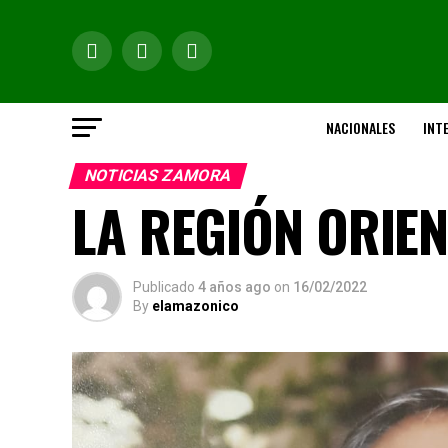
NACIONALES
INT
NOTICIAS ZAMORA
LA REGIÓN ORIE
Publicado
4 años ago
on
16/02/2022
By
elamazonico