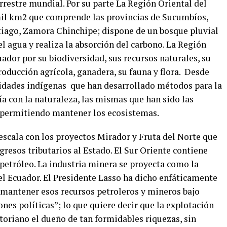
errestre mundial. Por su parte La Región Oriental del
mil km2 que comprende las provincias de Sucumbíos,
tiago, Zamora Chinchipe; dispone de un bosque pluvial
 el agua y realiza la absorción del carbono. La Región
ador por su biodiversidad, sus recursos naturales, su
roducción agrícola, ganadera, su fauna y flora. Desde
nidades indígenas que han desarrollado métodos para la
nía con la naturaleza, las mismas que han sido las
a permitiendo mantener los ecosistemas.
n escala con los proyectos Mirador y Fruta del Norte que
resos tributarios al Estado. El Sur Oriente contiene
petróleo. La industria minera se proyecta como la
l Ecuador. El Presidente Lasso ha dicho enfáticamente
e mantener esos recursos petroleros y mineros bajo
ones políticas”; lo que quiere decir que la explotación
toriano el dueño de tan formidables riquezas, sin