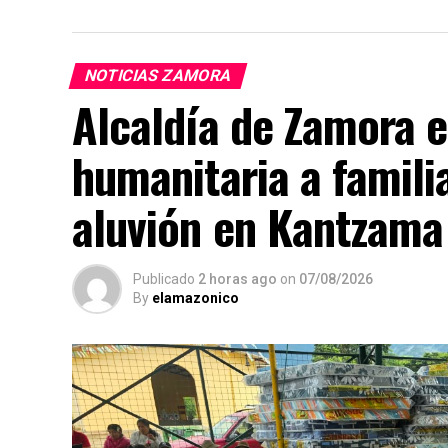
NOTICIAS ZAMORA
Alcaldía de Zamora 
humanitaria a famili
aluvión en Kantzama
Publicado
2 horas ago
on
07/08/2026
By
elamazonico