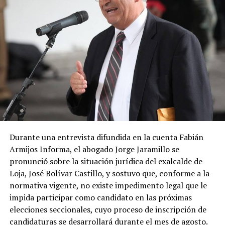
recuperar la visión histórica de desarrollo de la
provincia, fortalecer la institucionalidad democrática y
defender los intereses de Loja, colocando a la lojanidad
como uno de los pilares fundamentales del proyecto
político.
Por su parte, Pablo Romero, director provincial de
APLA, explicó que la alianza es el resultado de un
proceso de diálogo entre organizaciones políticas y
diversos colectivos ciudadanos. Destacó que el acuerdo
pretende consolidar una propuesta capaz de fortalecer
Durante una entrevista difundida en la cuenta Fabián
la participación democrática y generar condiciones para
Armijos Informa, el abogado Jorge Jaramillo se
un desarrollo sostenible e inclusivo.
pronunció sobre la situación jurídica del exalcalde de
Loja, José Bolívar Castillo, y sostuvo que, conforme a la
La alianza también definió acuerdos para varias
normativa vigente, no existe impedimento legal que le
dignidades cantonales. En los cantones de
Calvas,
impida participar como candidato en las próximas
Catamayo, Chaguarpamba y Espíndola
se
elecciones seccionales, cuyo proceso de inscripción de
establecieron candidaturas conjuntas, mientras que en
candidaturas se desarrollará durante el mes de agosto.
el cantón Loja participarán de manera coordinada