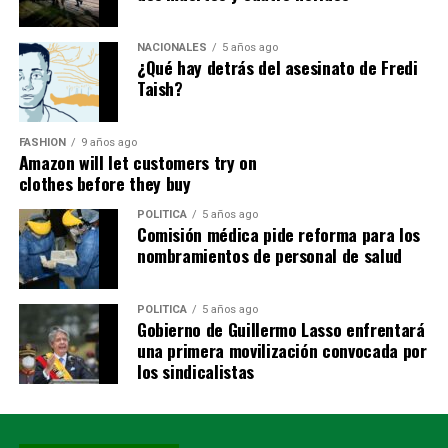
académicos.
NACIONALES
5 años ago
Indicó que este vínculo permite retroalimentar los
¿Qué hay detrás del asesinato de Fredi
procesos de formación universitaria, actualizar los
Taish?
planes curriculares y fortalecer el desarrollo de
competencias profesionales, a partir de la experiencia
FASHION
9 años ago
que los graduados adquieren en el ejercicio de sus
Amazon will let customers try on
actividades laborales.
clothes before they buy
POLITICA
5 años ago
Como parte del encuentro, la universidad entregará
Comisión médica pide reforma para los
reconocimientos a los graduados destacados que
nombramientos de personal de salud
participaron en una convocatoria realizada meses atrás.
Asimismo, los asistentes podrán recorrer nuevamente el
POLITICA
5 años ago
campus universitario, conocer los laboratorios, espacios
Gobierno de Guillermo Lasso enfrentará
académicos y tecnológicos, además de informarse sobre
una primera movilización convocada por
los beneficios que ofrece la red UTPL Alumni, entre ellos
los sindicalistas
programas de educación continua, maestrías,
doctorados, becas, descuentos y diversas oportunidades
de capacitación permanente.