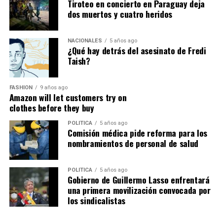
Tiroteo en concierto en Paraguay deja
dos muertos y cuatro heridos
Recordó que durante los días más difíciles miles de
personas llegaron desde diferentes provincias para
ayudar a remover escombros, entregar alimentos, donar
NACIONALES
5 años ago
¿Qué hay detrás del asesinato de Fredi
combustible, prestar maquinaria o simplemente abrazar
Taish?
a quienes habían perdido absolutamente todo.
Éder Tiwi continuó el homenaje recordando que la
FASHION
9 años ago
Amazon will let customers try on
tragedia también mostró el rostro más humano del
clothes before they buy
Ecuador.
POLITICA
5 años ago
Bomberos.
Comisión médica pide reforma para los
nombramientos de personal de salud
Policías.
POLITICA
5 años ago
Militares.
Gobierno de Guillermo Lasso enfrentará
una primera movilización convocada por
Paramédicos.
los sindicalistas
Médicos.