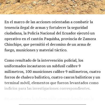
funcionario designado cumpla con los requisitos legales
Cada nombre provocó un nuevo llanto.
y administrativos previstos en la legislación ecuatoriana
para el ejercicio de la función pública.
Porque detrás de cada víctima existe una mesa con un
puesto vacío, una habitación que permanece intacta y
En la misma resolución, el Pleno del Consejo de la
En el marco de las acciones orientadas a combatir la
una familia que todavía conversa con fotografías.
Judicatura dio por concluido el encargo del doctor
tenencia ilegal de armas y fortalecer la seguridad
Adriano Loján Zumba, quien venía desempeñándose
ciudadana, la Policía Nacional del Ecuador ejecutó un
Pero hubo un instante particularmente doloroso.
como director provincial encargado de Loja.
operativo en el cantón Paquisha, provincia de Zamora
Chinchipe, que permitió el decomiso de un arma de
Cuando terminaron de leer los trece nombres
fuego, municiones y material táctico.
recuperados, el silencio volvió a ocupar el lugar de las
palabras.
Como resultado de la intervención policial, los
uniformados incautaron un subfusil calibre 9
Era el espacio reservado para quienes aún permanecen
milímetros, 100 municiones calibre 9 milímetros, cuatro
desaparecidos.
forros de chaleco balístico, cuatro cascos balísticos y un
Liliana Tiwi Kuji.
terminal móvil, elementos que fueron levantados como
indicios para las investigaciones correspondientes.
Franklin Quezada.
De acuerdo con la información proporcionada por la
Mayla Vera Amay.
institución policial, el operativo forma parte de las