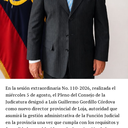
habitantes comenzaron a caminar lentamente hacia el
lugar donde hace apenas un mes la montaña descendió
con una fuerza capaz de borrar calles enteras.
Algunos abrazaban a sus hijos con una fuerza distinta,
como quien ha descubierto que la vida puede cambiar en
cuestión de segundos. El viento apenas movía las hojas
de los arboles. Sobre las piedras todavía podían
observarse las cicatrices del deslave.
Allí, en medio del silencio, el padre Telmo Vinicio Girón
inició la eucaristía.
Las primeras palabras apenas lograron romper la
En la sesión extraordinaria No. 110-2026, realizada el
quietud.
miércoles 5 de agosto, el Pleno del Consejo de la
Judicatura designó a Luis Guillermo Gordillo Córdova
Después llegaron las lágrimas.
como nuevo director provincial de Loja, autoridad que
asumirá la gestión administrativa de la Función Judicial
Porque cuando una comunidad pierde diecinueve vidas
en la provincia una vez que cumpla con los requisitos y
en una sola madrugada, las oraciones dejan de ser un