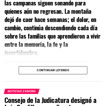
las campanas siguen sonando para
quienes aún no regresan. La montaña
dejó de caer hace semanas; el dolor, en
cambio, continúa descendiendo cada día
sobre las familias que aprendieron a vivir
entre la memoria, la fe y la
incertidumbre.
Hay tragedias que terminan cuando las cámaras se
apagan.
CONTINUAR LEYENDO
Y hay otras que apenas comienzan.
En Kantzama Bajo, la madrugada del 4 de julio de 2026
NOTICIAS ZAMORA
no solo sepultó viviendas bajo toneladas de tierra y roca.
Consejo de la Judicatura designó a
También enterró proyectos de vida, destruyó árboles
genealógicos completos y rompió una tranquilidad que