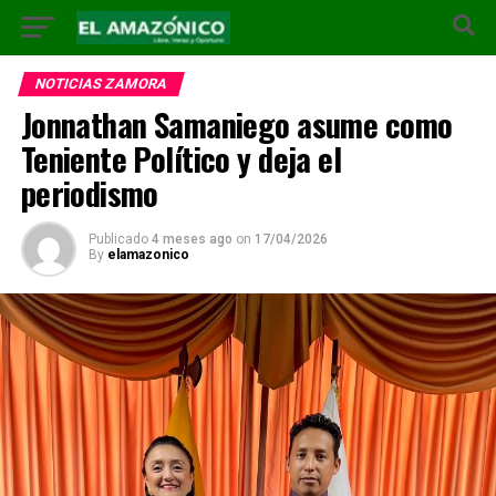
NOTICIAS ZAMORA
Jonnathan Samaniego asume como
Teniente Político y deja el
periodismo
Publicado
4 meses ago
on
17/04/2026
By
elamazonico