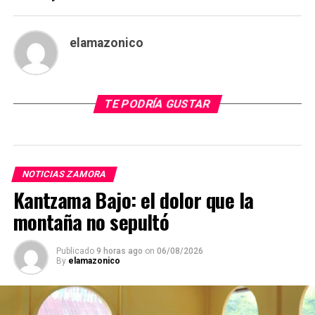
elamazonico
TE PODRÍA GUSTAR
NOTICIAS ZAMORA
Kantzama Bajo: el dolor que la
montaña no sepultó
Publicado
9 horas ago
on
06/08/2026
By
elamazonico