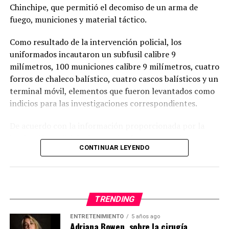
Chinchipe, que permitió el decomiso de un arma de
Cuando terminaron de leer los trece nombres
fuego, municiones y material táctico.
recuperados, el silencio volvió a ocupar el lugar de las
palabras.
Como resultado de la intervención policial, los
uniformados incautaron un subfusil calibre 9
Era el espacio reservado para quienes aún permanecen
milímetros, 100 municiones calibre 9 milímetros, cuatro
desaparecidos.
forros de chaleco balístico, cuatro cascos balísticos y un
Liliana Tiwi Kuji.
terminal móvil, elementos que fueron levantados como
indicios para las investigaciones correspondientes.
Franklin Quezada.
De acuerdo con la información proporcionada por la
Mayla Vera Amay.
institución policial, el operativo forma parte de las
CONTINUAR LEYENDO
estrategias permanentes para prevenir y combatir
Marjury Ortiz Tacuri.
actividades ilícitas relacionadas con la posesión y
circulación ilegal de armas de fuego, así como para
Luis Miguel Granda Tuza.
reducir los factores de riesgo que afectan la seguridad
pública en la provincia.
TRENDING
Ivonne Margareth Panchi Rodríguez.
ENTRETENIMIENTO
5 años ago
Los indicios fueron puestos bajo cadena de custodia
Adriana Bowen, sobre la cirugía
Ellos siguen sin regresar.