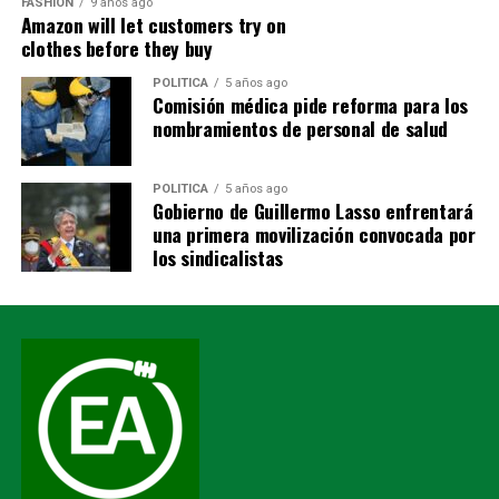
FASHION
9 años ago
Amazon will let customers try on
tragedia también mostró el rostro más humano del
clothes before they buy
Ecuador.
POLITICA
5 años ago
Bomberos.
Comisión médica pide reforma para los
nombramientos de personal de salud
Policías.
POLITICA
5 años ago
Militares.
Gobierno de Guillermo Lasso enfrentará
una primera movilización convocada por
Paramédicos.
los sindicalistas
Médicos.
Voluntarios.
Funcionarios públicos.
Conductores de maquinaria pesada.
Empresas privadas.