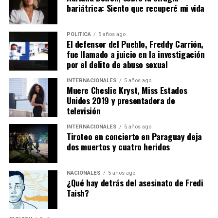
conforme a los protocolos establecidos, con el
bariátrica: Siento que recuperé mi vida
propósito de que las autoridades competentes
Y mientras no aparezcan, para sus familias la tragedia
desarrollen las diligencias investigativas y determinen
continuará ocurriendo cada amanecer.
POLITICA
5 años ago
su procedencia, posible utilización y eventuales
El defensor del Pueblo, Freddy Carrión,
La solidaridad llegó antes que el
responsabilidades penales.
fue llamado a juicio en la investigación
por el delito de abuso sexual
olvido
INTERNACIONALES
5 años ago
Muere Cheslie Kryst, Miss Estados
Cuando Rosa Pineda tomó el micrófono, no habló desde
Unidos 2019 y presentadora de
el resentimiento.
televisión
Habló desde la gratitud.
INTERNACIONALES
5 años ago
Tiroteo en concierto en Paraguay deja
dos muertos y cuatro heridos
Recordó que durante los días más difíciles miles de
personas llegaron desde diferentes provincias para
ayudar a remover escombros, entregar alimentos, donar
NACIONALES
5 años ago
¿Qué hay detrás del asesinato de Fredi
combustible, prestar maquinaria o simplemente abrazar
Taish?
a quienes habían perdido absolutamente todo.
Éder Tiwi continuó el homenaje recordando que la