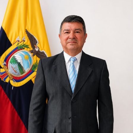
dejaron de escucharse con la misma intensidad.
Pero en el corazón de las familias, la tragedia sigue
ocurriendo.
Porque todavía faltan seis personas por regresar.
El regreso al lugar donde el tiempo
se detuvo
A las cinco de la tarde del martes 4 de agosto, los
habitantes comenzaron a caminar lentamente hacia el
lugar donde hace apenas un mes la montaña descendió
con una fuerza capaz de borrar calles enteras.
Algunos abrazaban a sus hijos con una fuerza distinta,
como quien ha descubierto que la vida puede cambiar en
cuestión de segundos. El viento apenas movía las hojas
de los arboles. Sobre las piedras todavía podían