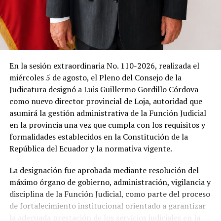
observarse las cicatrices del deslave.
Allí, en medio del silencio, el padre Telmo Vinicio Girón
inició la eucaristía.
Las primeras palabras apenas lograron romper la
En la sesión extraordinaria No. 110-2026, realizada el
quietud.
miércoles 5 de agosto, el Pleno del Consejo de la
Judicatura designó a Luis Guillermo Gordillo Córdova
Después llegaron las lágrimas.
como nuevo director provincial de Loja, autoridad que
asumirá la gestión administrativa de la Función Judicial
Porque cuando una comunidad pierde diecinueve vidas
en la provincia una vez que cumpla con los requisitos y
en una sola madrugada, las oraciones dejan de ser un
formalidades establecidos en la Constitución de la
ritual religioso para convertirse en un acto colectivo de
República del Ecuador y la normativa vigente.
supervivencia.
La designación fue aprobada mediante resolución del
Hay nombres que ya descansan. Hay
máximo órgano de gobierno, administración, vigilancia y
disciplina de la Función Judicial, como parte del proceso
otros que siguen esperando
de fortalecimiento institucional orientado a garantizar
la adecuada prestación de los servicios judiciales en la