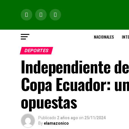
NACIONALES
INT
DEPORTES
Independiente del
Copa Ecuador: una
opuestas
Publicado
2 años ago
on
25/11/2024
By
elamazonico