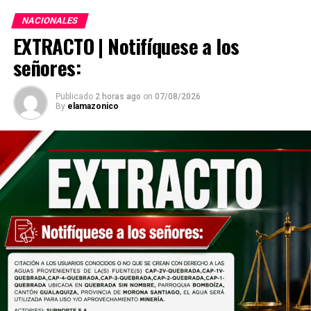
NACIONALES
EXTRACTO | Notifíquese a los
señores:
Publicado
2 horas ago
on
07/08/2026
By
elamazonico