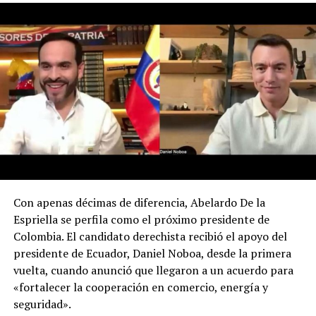
provenientes de la fuente
CAP-2V-QUEBRADA, CAP-
1V-QUEBRADA, CAP-4-QUEBRADA, CAP-3-
QUEBRADA, CAP-2-QUEBRADA, CAP-1-QUEBRADA
,
ubicada en
QUEBRADA SIN NOMBRE
,
parroquia
BOMBOÍZA
, cantón
GUALAQUIZA
,
provincia de
MORONA SANTIAGO
.
Con estos antecedentes, en mi calidad de Autoridad
Única del Agua a nivel desconcentrado, se:
DISPONE:
Con apenas décimas de diferencia, Abelardo De la
1.-
Aceptar a trámite la solicitud de Autorización de Uso
Espriella se perfila como el próximo presidente de
y/o Aprovechamiento de Agua para
MINERÍA
, por
Colombia. El candidato derechista recibió el apoyo del
haberse emitido el Certificado de Disponibilidad de Agua
presidente de Ecuador, Daniel Noboa, desde la primera
(CDA), en cumplimiento con el artículo 23 de la Ley
vuelta, cuando anunció que llegaron a un acuerdo para
Orgánica de Recursos Hídricos, Usos y Aprovechamiento
«fortalecer la cooperación en comercio, energía y
del Agua, y en concordancia con el artículo 107 del
seguridad».