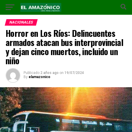
NACIONALES
Horror en Los Ríos: Delincuentes
armados atacan bus interprovincial
y dejan cinco muertos, incluido un
niño
Publicado
2 años ago
on
19/07/2024
By
elamazonico