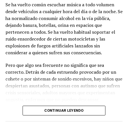
del Agua, y en concordancia con el artículo 107 del
Se ha vuelto común escuchar música a todo volumen
Reglamento General de Aplicación a la Ley. Por lo
desde vehículos a cualquier hora del día o de la noche. Se
expuesto, se dispone el cumplimiento de las siguientes
ha normalizado consumir alcohol en la vía pública,
diligencias.
dejando basura, botellas, orina en espacios que
pertenecen a todos. Se ha vuelto habitual soportar el
2.-
Notifíquese a los señores:
ruido ensordecedor de ciertas motocicletas y las
explosiones de fuegos artificiales lanzados sin
MARIA ROSARIO SANCHEZ BUCLE
considerar a quienes sufren sus consecuencias.
JAIME ELICIO PILLACELA MALLA
Pero que algo sea frecuente no significa que sea
ANGEL BENITO CABRERA TORRES
correcto. Detrás de cada estruendo provocado por un
ADRIANO MARIA ROMERO ALEMAN
cohete o por sistemas de sonido excesivos, hay niños que
despiertan asustados, personas con autismo que sufren
LUIS CRISTOBAL UNUP NARANKAS
crisis sensoriales, adultos mayores que experimentan
JORGE OSWALDO YANKUR TSOKANKA
angustia, enfermos que no pueden descansar,
estudiantes que no logran concentrarse y animales que
en su domicilio señalado en la petición inicial; y a los
CONTINUAR LEYENDO
viven momentos de verdadero terror.
usuarios desconocidos y presuntos mediante la fijación
de carteles que contendrán un extracto de la solicitud y
Los fuegos artificiales no solo producen ruido. También
esta providencia, los que permanecerán expuestos por