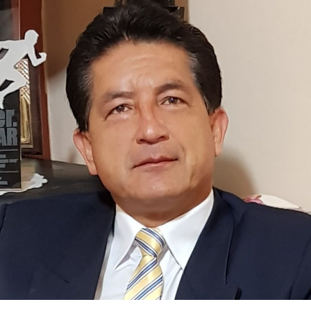
en el mismo que solicita la Autorización de
MINERÍA
,
provenientes de la fuente
CAP-2V-QUEBRADA, CAP-
1V-QUEBRADA, CAP-4-QUEBRADA, CAP-3-
QUEBRADA, CAP-2-QUEBRADA, CAP-1-QUEBRADA
,
ubicada en
QUEBRADA SIN NOMBRE
,
parroquia
BOMBOÍZA
, cantón
GUALAQUIZA
,
provincia de
MORONA SANTIAGO
.
Con estos antecedentes, en mi calidad de Autoridad
Única del Agua a nivel desconcentrado, se:
DISPONE:
1.-
Aceptar a trámite la solicitud de Autorización de Uso
y/o Aprovechamiento de Agua para
MINERÍA
, por
haberse emitido el Certificado de Disponibilidad de Agua
(CDA), en cumplimiento con el artículo 23 de la Ley
Orgánica de Recursos Hídricos, Usos y Aprovechamiento