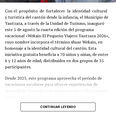
Con el propósito de fortalecer la identidad cultural
y turística del cantón desde la infancia, el Municipio de
Yantzaza, a través de la Unidad de Turismo, inauguró
este 5 de agosto la cuarta edición del programa
vacacional «Wekain El Pequeño Viajero Yantzaza 2026»,
cuyo nombre incorpora el término shuar Wekain, en
homenaje a la identidad cultural del cantón. Esta
iniciativa gratuita beneficia a 70 niños y niñas, de entre
6 y 12 años de edad, distribuidos en dos grupos de 35
participantes.
Desde 2023, este programa aprovecha el periodo de
vacaciones escolares para ofrecer experiencias de
aprendizaje fuera del aula mediante recorridos guiados,
turismo comunitario y actividades recreativas que
fortalecen el sentido de pertenencia de los
CONTINUAR LEYENDO
participantes, conocen la historia, el patrimonio y los
atractivos turísticos del cantón.