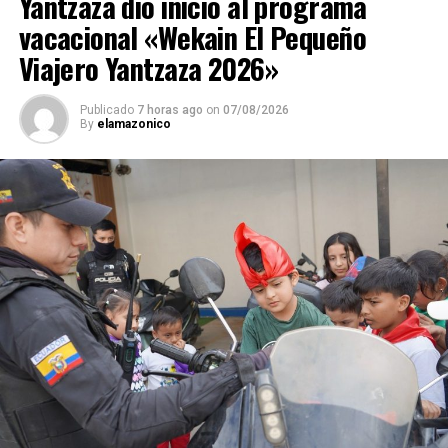
Yantzaza dio inicio al programa
vacacional «Wekain El Pequeño
Viajero Yantzaza 2026»
Publicado
7 horas ago
on
07/08/2026
By
elamazonico