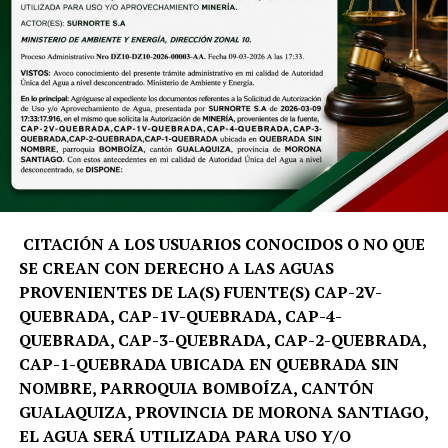
conviertan en pequeños promotores turísticos.
Por su parte, Silvia Sarango, madre de familia, destacó
que el programa representa una valiosa oportunidad
para que los niños aprendan mientras disfrutan de sus
vacaciones, razón por la que su hija participa por
segundo año consecutivo. De igual manera, Alexandra
Sánchez agradeció por impulsar estos espacios y
manifestó: «Mi hija está súper feliz, mi sobrino
igualmente; están entusiasmados y emocionados porque
van a conocer muchos lugares que ellos no han
CITACIÓN A LOS USUARIOS CONOCIDOS O NO QUE
conocido», expresó.
SE CREAN CON DERECHO A LAS AGUAS
PROVENIENTES DE LA(S) FUENTE(S) CAP-2V-
QUEBRADA, CAP-1V-QUEBRADA, CAP-4-
QUEBRADA, CAP-3-QUEBRADA, CAP-2-QUEBRADA,
CAP-1-QUEBRADA UBICADA EN QUEBRADA SIN
NOMBRE, PARROQUIA BOMBOÍZA, CANTÓN
GUALAQUIZA, PROVINCIA DE MORONA SANTIAGO,
EL AGUA SERÁ UTILIZADA PARA USO Y/O