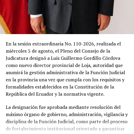
de los arboles. Sobre las piedras todavía podían
observarse las cicatrices del deslave.
Allí, en medio del silencio, el padre Telmo Vinicio Girón
inició la eucaristía.
Las primeras palabras apenas lograron romper la
En la sesión extraordinaria No. 110-2026, realizada el
quietud.
miércoles 5 de agosto, el Pleno del Consejo de la
Judicatura designó a Luis Guillermo Gordillo Córdova
Después llegaron las lágrimas.
como nuevo director provincial de Loja, autoridad que
asumirá la gestión administrativa de la Función Judicial
Porque cuando una comunidad pierde diecinueve vidas
en la provincia una vez que cumpla con los requisitos y
en una sola madrugada, las oraciones dejan de ser un
formalidades establecidos en la Constitución de la
ritual religioso para convertirse en un acto colectivo de
República del Ecuador y la normativa vigente.
supervivencia.
La designación fue aprobada mediante resolución del
Hay nombres que ya descansan. Hay
máximo órgano de gobierno, administración, vigilancia y
disciplina de la Función Judicial, como parte del proceso
otros que siguen esperando
de fortalecimiento institucional orientado a garantizar