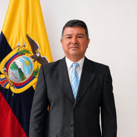
dejaron de escucharse con la misma intensidad.
Pero en el corazón de las familias, la tragedia sigue
ocurriendo.
Porque todavía faltan seis personas por regresar.
El regreso al lugar donde el tiempo
se detuvo
A las cinco de la tarde del martes 4 de agosto, los
habitantes comenzaron a caminar lentamente hacia el
lugar donde hace apenas un mes la montaña descendió
con una fuerza capaz de borrar calles enteras.
Algunos abrazaban a sus hijos con una fuerza distinta,
como quien ha descubierto que la vida puede cambiar en
cuestión de segundos. El viento apenas movía las hojas